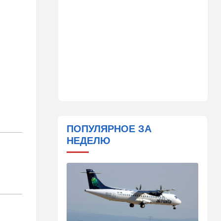
"исламский НАТО" угрожает
расширением и
международной изоляцией
Израиля
23:58
Мнения
Каждое утро бреющийся
иудей рискует нарушить
заповедь…
23:36
В мире
Филиппины: израильтянин
подрался с "суперменом"-
ПОПУЛЯРНОЕ ЗА
антисемитом из-за Гитлера,
НЕДЕЛЮ
оба в полиции. ВИДЕО
23:03
Ближний Восток
Попутал берега Ормузского
пролива: Иран ужесточает
требования
21:40
Мнения