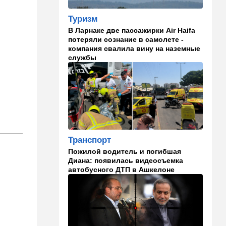
Совет мира начинает
военное развертывание в
Туризм
Газе
В Ларнаке две пассажирки Air Haifa
потеряли сознание в самолете -
21:21
Ближний Восток
компания свалила вину на наземные
Караван идет: Иран и Оман
службы
почти договорились
20:40
В мире
"Мы вам не рады": в Греции
агрессивно встретили
круизный лайнер с
израильскими туристами
Транспорт
19:59
В мире
Пожилой водитель и погибшая
Несмотря ни на какие угрозы
Диана: появилась видеосъемка
Мамдани: Нетаниягу снова
автобусного ДТП в Ашкелоне
собирается в Нью-Йорк
19:36
Здоровье
Исследование ООН:
детского голода в Газе нет и
не было