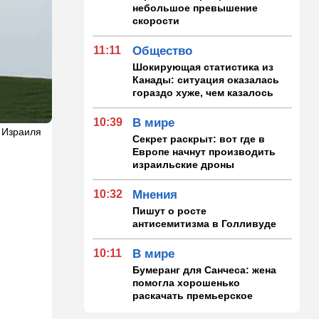
небольшое превышение
скорости
11:11
Общество
Шокирующая статистика из
Канады: ситуация оказалась
гораздо хуже, чем казалось
10:39
В мире
 Израиля
Секрет раскрыт: вот где в
Европе начнут производить
израильские дроны
10:32
Мнения
Пишут о росте
антисемитизма в Голливуде
10:11
В мире
Бумеранг для Санчеса: жена
помогла хорошенько
раскачать премьерское
кресло