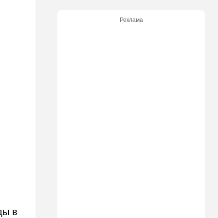
09:48
Мнения
Реклама
Задолбало
09:14
В мире
"Не показывайте, что вы из
Израиля": МИД выступил с
экстренным
предупреждением
08:49
Новости Украины
Россия устроила страшную
ночь Одессе и Харькову:
кадры последствий
08:45
Деньги
Как торговые сети
манипулируют вами,
заставляя вас
раскошелиться. И как от
этого защититься
ды в