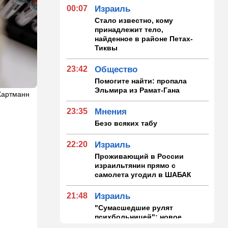
00:07
Израиль
Стало известно, кому
принадлежит тело,
найденное в районе Петах-
Тиквы
23:42
Общество
Помогите найти: пропала
Эльмира из Рамат-Гана
 Хартманн
23:35
Мнения
Безо всяких табу
22:20
Израиль
Проживающий в России
израильтянин прямо с
самолета угодил в ШАБАК
21:48
Израиль
"Сумасшедшие рулят
психбольницей": новое
назначение в ООН вызвало