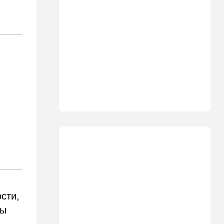
18:27
Мнения
Открытое письмо министру
национальной безопасности
Итамару Бен-Гвиру
18:00
Транспорт
Реформа общественного
транспорта в Израиле: что
изменится для пассажиров
автобусов и поездов
17:48
Здоровье
Впервые в этом году:
пенсионер скончался из-за
укуса комара
17:14
Израиль
Снимали порт в Эйлате и
гору Герцль: так Тамерлан и
сти,
Алина продались иранской
разведке
ры