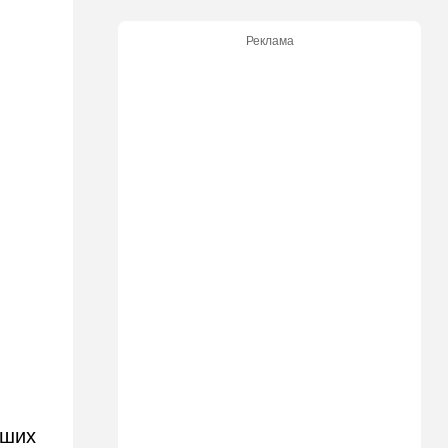
критику
Реклама
21:24
Мнения
О му…ках, шаббате и
конституции…
20:20
Израиль
Маленькая девочка утонула
в Ашкелоне
19:38
Выборы в Израиле
"Голосовать не за кого":
Эрдан и Эдельштейн
создали новую партию
18:42
В мире
Дело пошло: в Газе строят
базу для африканских
солдат, две дружественных
Израилю страны готовы
отправить контингент
бших