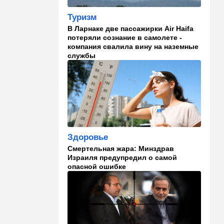
Что изменилось в аэропорту
Бен-Гурион после войны:
Туризм
новые правила,
В Ларнаке две пассажирки Air Haifa
безопасность и советы
потеряли сознание в самолете -
пассажирам
компания свалила вину на наземные
службы
13:58
Здоровье
Какие продукты помогают
легче переносить стресс:
что выяснили ученые
13:47
Ближний Восток
Турция все ближе подходит
к опасной черте в
Здоровье
отношениях с Израилем:
Смертельная жара: Минздрав
провокационное заявление
Израиля предупредил о самой
опасной ошибке
13:45
В мире
Помидоры научились
предупреждать соседей об
опасном вирусе
13:22
Стиль жизни