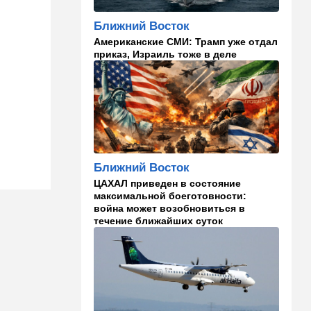
15:00
Культура
Ближний Восток
Звездное лето и водные
Американские СМИ: Трамп уже отдал
драконы в Израиле: куда
приказ, Израиль тоже в деле
сходить с детьми на
каникулах
14:49
Стиль жизни
Спор, которому нет конца:
кто умнее - кошки или
собаки? Ученые дали ответ
Ближний Восток
14:41
Ближний Восток
ЦАХАЛ приведен в состояние
Россия и Китай усиливают
максимальной боеготовности:
поддержку Ирана: война с
война может возобновиться в
США меняет баланс сил
течение ближайших суток
14:18
Мнения
"Это ваше туда-сюда
страшно раздражает"
14:06
Транспорт