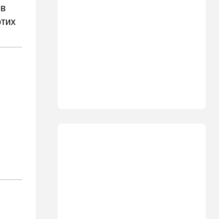
 в
13:35
В мире
этих
Полное затмение — не для
Израиля: куда ехать за
редким зрелищем 12 августа
12:40
В мире
Этна разбушевалась:
Сицилия закрыла один из
аэропортов. ВИДЕО
12:30
В мире
Российский след? В
Германии предотвратили
покушение на
производителя дронов для
Украины
11:45
Израиль
Террорист "Нухбы",
участвовавший в резне 7
октября, работал в Газе
водителем грузовика