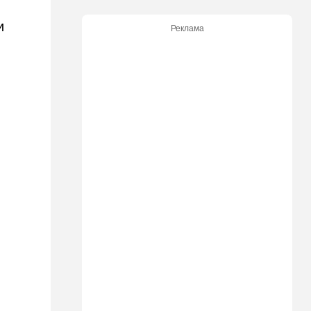
"Общие культурные коды":
русские дети вместе с
и
Реклама
палестинскими строят
"новую модель ООН"
14:55
Израиль
В Израиле опасаются атак
дронов изнутри страны
14:55
В мире
WSJ: загнанный в угол Путин
может испытать НАТО на
прочность
14:10
В мире
Заложники Сеуты: почему
марокканские подростки не
могут вернуться домой
14:09
Мнения
Несколько минут между
воем сирены и ударом