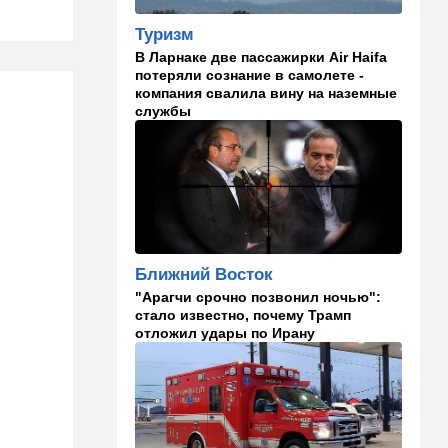
взрыва
Туризм
08:20
В мире
В Ларнаке две пассажирки Air Haifa
потеряли сознание в самолете -
Подросток открыл огонь в
компания свалила вину на наземные
школе под Бангкоком:
службы
погибли семь человек
07:55
Израиль
Израиль разрабатывает
собственный малозаметный
боевой беспилотник нового
поколения
07:50
Ближний Восток
Ближний Восток
Стоп Израилю, стоп
"Арагчи срочно позвонил ночью":
Америке: в Иране готовят
стало известно, почему Трамп
законопроект по Ормузу
отложил удары по Ирану
07:20
Технологии
Прощай, Nvidia? Маск
запускает гигантскую
фабрику компьютерного