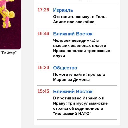
17:26
Израиль
Отставить панику: в Тель-
Авиве все спокойно
16:46
Ближний Восток
Человек-невидимка: в
высших эшелонах власти
Ирана поползли тревожные
 "Рейтер"
слухи
16:20
Общество
Помогите найти: пропала
Мария из Димоны
15:45
Ближний Восток
В противовес Израилю и
Ирану: три мусульманские
страны объединились в
"исламский НАТО"
15:25
Общество