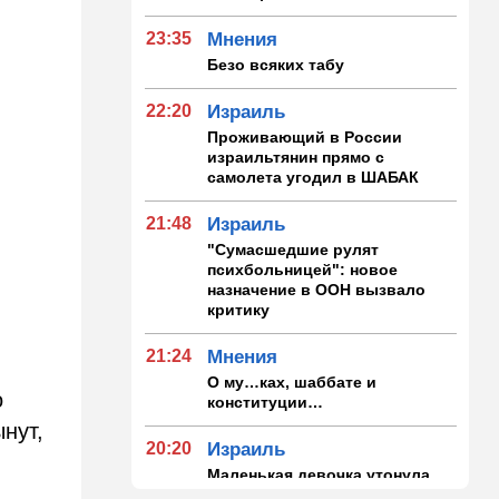
23:35
Мнения
Безо всяких табу
22:20
Израиль
Проживающий в России
израильтянин прямо с
самолета угодил в ШАБАК
21:48
Израиль
"Сумасшедшие рулят
психбольницей": новое
назначение в ООН вызвало
критику
21:24
Мнения
е
О му…ках, шаббате и
о
конституции…
нут,
20:20
Израиль
Маленькая девочка утонула
в Ашкелоне