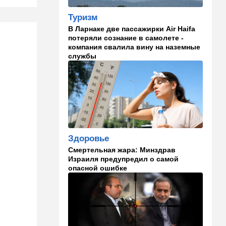
Туризм
13:47
Ближний Восток
В Ларнаке две пассажирки Air Haifa
Турция все ближе подходит
потеряли сознание в самолете -
к опасной черте в
компания свалила вину на наземные
отношениях с Израилем:
службы
провокационное заявление
13:45
В мире
Помидоры научились
предупреждать соседей об
опасном вирусе
13:22
Стиль жизни
Здоровье
Что действительно помогает
Смертельная жара: Минздрав
пережить израильскую
Израиля предупредил о самой
жару, а что является мифом.
опасной ошибке
Разбираемся
12:52
Израиль
США суют Израилю палки в
колеса после гибели
военных в Ливане