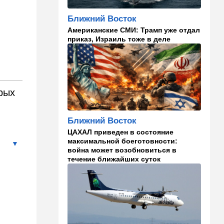
кто умнее - кошки или
собаки? Ученые дали ответ
Ближний Восток
Американские СМИ: Трамп уже отдал
14:41
Ближний Восток
приказ, Израиль тоже в деле
Россия и Китай усиливают
поддержку Ирана: война с
США меняет баланс сил
14:18
Мнения
рых
"Это ваше туда-сюда
страшно раздражает"
Ближний Восток
14:06
Транспорт
ЦАХАЛ приведен в состояние
Что изменилось в аэропорту
максимальной боеготовности:
Бен-Гурион после войны:
война может возобновиться в
новые правила,
течение ближайших суток
безопасность и советы
пассажирам
13:58
Здоровье
Какие продукты помогают
легче переносить стресс:
что выяснили ученые