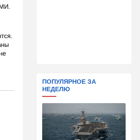
сцены
СМИ.
15:30
Общество
Неожиданный поворот в
деле пропавшего парня из
ются.
Димоны: его друзья стали
подозреваемыми
аны
не
15:13
В мире
Генерал с говорящим
именем предположительно
погиб при взрыве в
ресторане в Москве
ПОПУЛЯРНОЕ ЗА
НЕДЕЛЮ
15:00
Культура
Звездное лето и водные
драконы в Израиле: куда
сходить с детьми на
каникулах
14:49
Стиль жизни
Спор, которому нет конца: