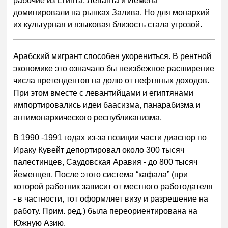
рабочие из Египта, Леванта и Йемена
доминировали на рынках Залива. Но для монархий
их культурная и языковая близость стала угрозой.
Арабский мигрант способен укорениться. В рентной
экономике это означало бы неизбежное расширение
числа претендентов на долю от нефтяных доходов.
При этом вместе с левантийцами и египтянами
импортировались идеи баасизма, панарабизма и
антимонархического республиканизма.
В 1990 -1991 годах из-за позиции части диаспор по
Ираку Кувейт депортировал около 300 тысяч
палестинцев, Саудовская Аравия - до 800 тысяч
йеменцев. После этого система “кафала” (при
которой работник зависит от местного работодателя
- в частности, тот оформляет визу и разрешение на
работу. Прим. ред.) была переориентирована на
Южную Азию.