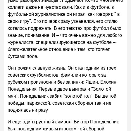
умно разбирал эпизоды, подмечал то, что многие его
коллеги даже не чувствовали. Как и в футболе, в
футбольной журналистике он играл, как говорят, " в
свою игру". Его почерк сразу узнавался, его стилю
хотелось подражать. В его текстах про футбол было
знание, понимание. И – что очень важно для любого
журналиста, специализирующегося на футболе –
благожелательное отношение к тем, кто топчет
бутсами поле.
Он прожил славную жизнь. Он стал одним из трех
советских футболистов, фамилии которых за
рубежом произносили без запинки: Яшин, Блохин,
Понедельник. Первые двое выиграли "Золотой
мяч", Понедельник забил "золотой гол". Выше той
победы, парижской, советская сборная так и не
поднялась ни разу.
И еще один грустный символ. Виктор Понедельник
был последним живым игроком той сборной,