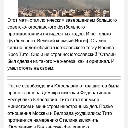
Этот матч стал логическим завершением большого
советско-югославского футбольного
противостояния пятидесятых годов. И не только
футбольного. Великий кормчий Иосиф Сталин
сильно недолюбливал югославского тезку Иосипа
Броз Тито. Оно и не странно: югославский "Сталин"
был сделан из такого же железа, как и оригинал. И
умел стоять на своем.
После освобождения Югославии от фашистов была
провозглашена Демократическая Федеративная
Республика Югославия. Тито стал премьер-
министром и министром иностранных дел. Позже
отношения Москвы и Белграда ухудшились: Тито
противился намерению Сталина включить
Югославию в Балканскую федерацию.