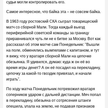
судьи могли контролировать его.
Самое интересное, что байка эта – не совсем байка.
В 1963 году ростовский СКА сыграл товарищеский
матч со сборной Мали. Тогда каждый выезд
периферийной советской команды за границу
приравнивался чуть ли не к битве за Москву. Вот как
рассказал об этом матче сам Понедельник: "Вышли
на поле, обменялись вымпелами с капитаном, и тут
я вижу, что у вратаря сборной Мали на цепочке
обезьянка. Я удивился, думаю: куда ж он её во
время игры денет? А он её посадил на перекладину,
цепочку за какой-то гвоздик привязал, и начали
играть".
По ходу матча Понедельник потревожил вратаря
соперников ударом с дальней дистанции. Мяч попал
в перекладину, обезьяна от сотрясения штанги
опешила, упала на землю, не подавая признаков