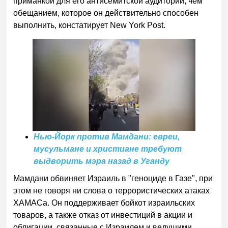
приманкой для его антисемитской аудитории, чем
обещанием, которое он действительно способен
выполнить, констатирует New York Post.
Нью-Йорк против Мамдани: евреи,
мусульмане и христиане требуют
выдворить мэра назад в Уганду
Мамдани обвиняет Израиль в "геноциде в Газе", при
этом не говоря ни слова о террористических атаках
ХАМАСа. Он поддерживает бойкот израильских
товаров, а также отказ от инвестиций в акции и
облигации, связанные с Израилем и ведущими