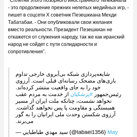
"Сплетни этого позорного иностранного телеканала
- это продолжение прежних нелепых медийных игр, -
пишет в соцсети X советник Пезешкиана Мехди
Табатабаи. - Они опубликовали свои желания
вместо реальности. Президент Пезешкиан не
откажется от служения народу, так же как иранский
народ не сойдет с пути солидарности и
сопротивления".
شایعه‌پردازی شبکه بی‌آبروی خارجی تداوم
بازی‌های مضحک رسانه‌ای قبلی است. آرزوی
خود را به جای واقعیت منتشر کرده‌اند.
از خدمت به مردم عقب
#پزشکیان
رئیس‌جمهور
نخواهد نشست، چنانکه ملت ایران از مسیر
همبستگی و مقاومت پا پس نخواهند گذاشت.
آرزوی شکستن وحدت ملی ایرانیان را به گور
می‌برند.
— سيد مهدي طباطبايي (@tabaei1356)
May