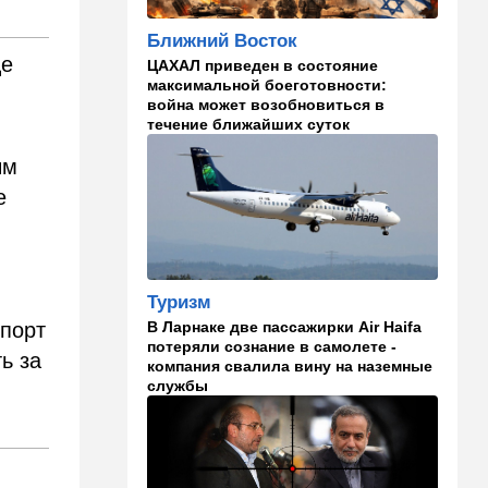
Мария из Димоны
Ближний Восток
15:45
Ближний Восток
це
ЦАХАЛ приведен в состояние
В противовес Израилю и
максимальной боеготовности:
Ирану: три мусульманские
война может возобновиться в
страны объединились в
течение ближайших суток
"исламский НАТО"
ым
15:25
Общество
е
"Общие культурные коды":
русские дети вместе с
палестинскими строят
"новую модель ООН"
Туризм
14:55
Израиль
В Ларнаке две пассажирки Air Haifa
порт
В Израиле опасаются атак
потеряли сознание в самолете -
дронов изнутри страны
ь за
компания свалила вину на наземные
службы
14:55
В мире
WSJ: загнанный в угол Путин
может испытать НАТО на
прочность