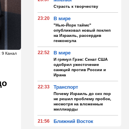
Страсть к творчеству
23:20
В мире
"Нью-Йорк таймс"
опубликовал новый поклеп
на Израиль, рассердив
генконсула
22:52
В мире
: 9 Канал
И грянул Грэм: Сенат США
одобрил ужесточение
санкций против России и
Ирана
до
22:33
Транспорт
Почему Израиль до сих пор
не решил проблему пробок,
несмотря на вложенные
миллиарды
21:56
Ближний Восток
Вывести войска: ливанцы