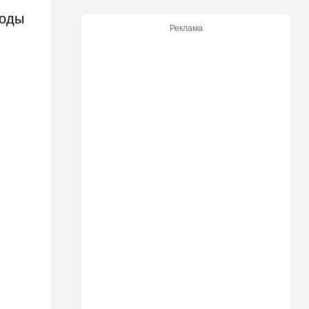
уповают на будущие
коды
израильские выборы
Реклама
21:45
Мнения
И еще про Иран…
21:21
Общество
Главное забыл: летевший в
Израиль рейс оказался под
угрозой
20:50
Израиль
Как будто знал: известного
израильского певца и поэта
раздавил собственный
автомобиль
20:37
Публицистика
Цена "эффективности":
почему новые правила ПДД
бьют по правам водителей