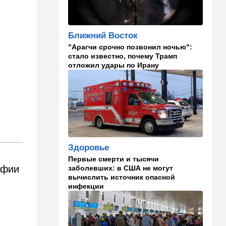
14:10
В мире
Заложники Сеуты: почему
марокканские подростки не
Ближний Восток
могут вернуться домой
"Арагчи срочно позвонил ночью":
стало известно, почему Трамп
14:09
Мнения
отложил удары по Ирану
Несколько минут между
воем сирены и ударом
13:35
В мире
Полное затмение — не для
Израиля: куда ехать за
редким зрелищем 12 августа
Здоровье
12:40
В мире
Первые смерти и тысячи
Этна разбушевалась:
афии
заболевших: в США не могут
Сицилия закрыла один из
вычислить источник опасной
.
аэропортов. ВИДЕО
инфекции
12:30
В мире
Российский след? В
Германии предотвратили