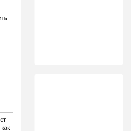
19:30
Транспорт
Пожилой водитель и
погибшая Диана: появилась
ить
видеосъемка автобусного
ДТП в Ашкелоне
18:38
Транспорт
Подарок к праздникам:
американские авиалинии
снова летят в Израиль
18:19
Мнения
В Японии пока не приняты
какие-либо новые решения
о ядерном оружии
18:18
Ближний Восток
Вашингтон нажал на паузу:
США настойчиво попросили
Израиль сбавить обороты в
ет
Ливане
 как