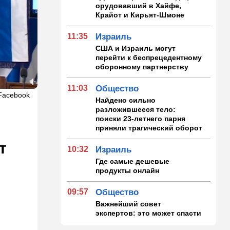
орудовавший в Хайфе,
Крайот и Кирьят-Шмоне
11:35
Израиль
США и Израиль могут
перейти к беспрецедентному
оборонному партнерству
11:03
Общество
Facebook
Найдено сильно
разложившееся тело:
поиски 23-летнего парня
приняли трагический оборот
т
10:32
Израиль
Где самые дешевые
продукты онлайн
09:57
Общество
Важнейший совет
экспертов: это может спасти
вас и вашу семью от