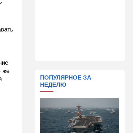
ь
Mercedes: экс-посла
Украины в США
подозревают в незаконном
обогащении
авать
22:29
Ближний Восток
МИД Ирана: По Ормузскому
проливу почти
договорились, но Израиль и
США могут сорвать
соглашение
ние
е же
21:39
Мнения
ПОПУЛЯРНОЕ ЗА
й
Марокканские военные
НЕДЕЛЮ
копируют опыт израильских
коллег
21:28
Выборы в Израиле
От Нетаниягу - к Либерману:
Дан Илуз присоединился к
НДИ