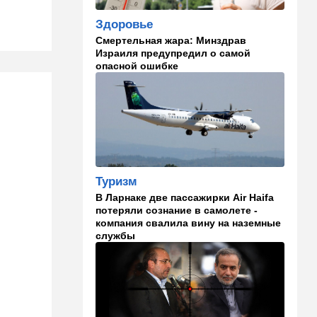
придется Европе
Здоровье
Смертельная жара: Минздрав
19:17
В мире
Израиля предупредил о самой
"Коммунист-неудачник" -
опасной ошибке
Трамп дал характеристику
антиизраильскому политику
из Мичигана
18:30
Мнения
Рекорд вопреки бойкотам
18:10
В мире
Туризм
Схватилась за нож и пошла
В Ларнаке две пассажирки Air Haifa
резать мужчин: кровавая
потеряли сознание в самолете -
атака в центре Лондона
компания свалила вину на наземные
службы
17:25
Общество
"Я психиатрический" —
подозреваемый в убийстве
адвоката жалуется на
полицейских