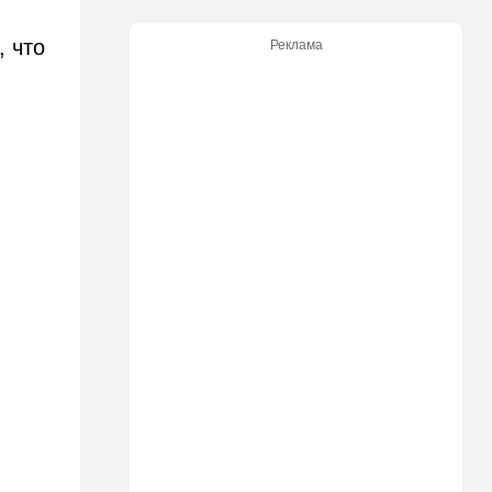
стремительно
распространяющейся
угрозы
, что
Реклама
09:49
Мнения
Найдено некоторое решение
09:46
Новости Украины
605 дронов за ночь: в
Ярославле горит НПЗ,
пожары в Тверской и
Курской областях
09:15
В мире
Муравейник без самцов и
рабочих: ученые нашли
"общество одних королев"
09:02
Израиль
Налог на аренду в Израиле:
что обязан знать каждый
владелец квартиры