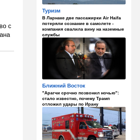
производителя дронов для
Украины
Туризм
В Ларнаке две пассажирки Air Haifa
11:45
Израиль
потеряли сознание в самолете -
во с
компания свалила вину на наземные
Террорист "Нухбы",
рана
службы
участвовавший в резне 7
октября, работал в Газе
водителем грузовика
гумпомощи
11:43
В мире
К программе "спасем
Россию" от топливного
кризиса присоединилась
Ближний Восток
еще одна страна
"Арагчи срочно позвонил ночью":
стало известно, почему Трамп
10:40
Израиль
отложил удары по Ирану
В Эйлатский залив приплыл
необычный гость. ВИДЕО
10:36
Израиль
Три пожара за минуты в