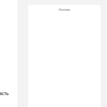
Пожилой водитель и
погибшая Диана: появилась
Реклама
видеосъемка автобусного
ДТП в Ашкелоне
18:38
Транспорт
Подарок к праздникам:
ю
американские авиалинии
снова летят в Израиль
18:19
Мнения
В Японии пока не приняты
какие-либо новые решения
о ядерном оружии
18:18
Ближний Восток
Вашингтон нажал на паузу:
США настойчиво попросили
Израиль сбавить обороты в
асть
Ливане
18:15
Культура