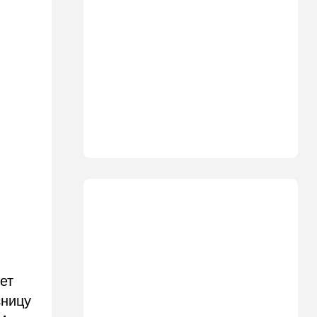
30 лет российско-
израильскому альманаху
еврейской культуры
17:47
Израиль
На маленьком плоту: отдых
на Кинерете едва не
закончился трагедией
17:26
Израиль
Отставить панику: в Тель-
Авиве все спокойно
16:46
Ближний Восток
Человек-невидимка: в
высших эшелонах власти
Ирана поползли тревожные
слухи
16:20
Общество
ет
Помогите найти: пропала
зницу
Мария из Димоны