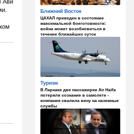
м Ави
И грянул Грэм: Сенат США
ми.
Ближний Восток
одобрил ужесточение
санкций против России и
ЦАХАЛ приведен в состояние
Ирана
максимальной боеготовности:
шком
война может возобновиться в
22:33
Транспорт
течение ближайших суток
Почему Израиль до сих пор
не решил проблему пробок,
несмотря на вложенные
миллиарды
21:56
Ближний Восток
Вывести войска: ливанцы
уповают на будущие
Туризм
израильские выборы
В Ларнаке две пассажирки Air Haifa
потеряли сознание в самолете -
21:45
Мнения
компания свалила вину на наземные
службы
И еще про Иран…
21:21
Общество
Главное забыл: летевший в
Израиль рейс оказался под