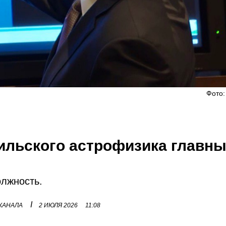
Фото:
ильского астрофизика главн
лжность.
I
 КАНАЛА
2 ИЮЛЯ 2026
11:08