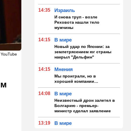
14:35
Израиль
И снова труп - возле
Реховота нашли тело
мужчины
14:15
В мире
Новый удар по Японии: за
землетрясением юг страны
 YouTube
накрыл "Дельфин"
14:15
Мнения
Мы проиграли, но в
хорошей компании…
ым
14:08
В мире
Неизвестный дрон залетел в
Болгарию - премьер-
министр сделал заявление
13:19
В мире
Школьник пришел на