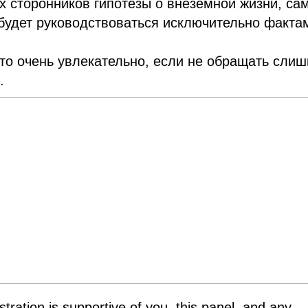
х сторонников гипотезы о внеземной жизни, са
 будет руководствоваться исключительно факта
это очень увлекательно, если не обращать сли
.
tration is supportive of you, this panel, and any