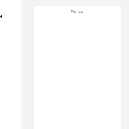
экскурсию в концлагерь в
и
футболке с принтом
Реклама
террористки — посетители
я
вызвали полицию
,
13:05
Ближний Восток
ООН обеспокоена:
ближневосточная страна на
пороге гражданской войны
12:20
В мире
Шенген трещит по швам:
Сеута окончательно
рассорила две европейские
страны
11:31
Израиль
Не террорист, а угонщик:
спасаясь от погони, вор
вызвал переполох в поселке
Офарим