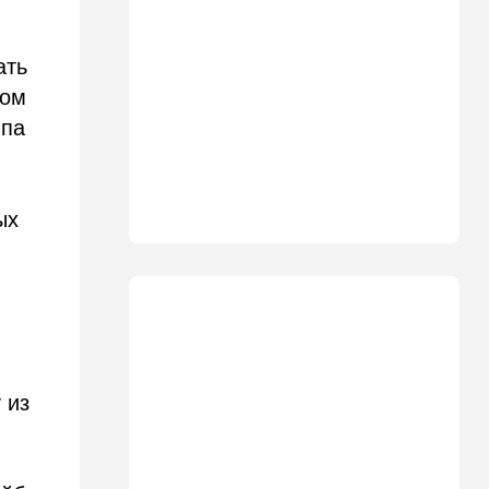
11:15
В мире
Дроны-разведчики над
бундесвером: Германия
ать
наконец запаниковала?
ном
10:10
В мире
мпа
"Холодные сферы" над
Ближним Востоком:
Пентагон выложил новую
партию Х-файлов
ых
09:50
Мнения
Я формирую свой
собственный нарратив
09:42
Новости Украины
РФ нанесла удар
баллистикой по Киеву и
дронами по области — есть
 из
погибшие
08:45
Ближний Восток
Дружить против Израиля: