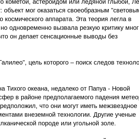
о кометой, астероидом или ледяной глыбой, Л
: объект мог оказаться своеобразным "световы
о космического аппарата. Эта теория легла в
, но одновременно вызвала резкую критику мног
 что он делает сенсационные выводы без
алилео", цель которого – поиск следов технол
на Тихого океана, недалеко от Папуа - Новой
 сфер в районе предполагаемого падения метео
предположил, что они могут иметь межзвездное
ментами внеземной технологии. Другие ученые
вулканической породе или угольной золе.