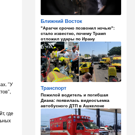
угрозой
20:50
Израиль
Ближний Восток
Как будто знал: известного
"Арагчи срочно позвонил ночью":
израильского певца и поэта
стало известно, почему Трамп
раздавил собственный
отложил удары по Ирану
автомобиль
20:37
Публицистика
Цена "эффективности":
почему новые правила ПДД
бьют по правам водителей
19:30
Транспорт
ах. "У
Транспорт
Пожилой водитель и
тов",
погибшая Диана: появилась
Пожилой водитель и погибшая
видеосъемка автобусного
Диана: появилась видеосъемка
ДТП в Ашкелоне
автобусного ДТП в Ашкелоне
т, где
18:38
Транспорт
льных
Подарок к праздникам:
американские авиалинии