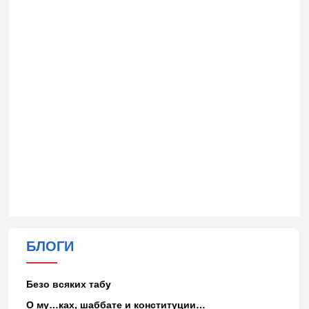
БЛОГИ
Безо всяких табу
О му…ках, шаббате и конституции…