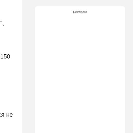
Димоны: его друзья стали
подозреваемыми
Реклама
15:13
В мире
",
Генерал с говорящим
именем предположительно
погиб при взрыве в
ресторане в Москве
15:00
Культура
 150
Звездное лето и водные
драконы в Израиле: куда
сходить с детьми на
каникулах
14:49
Стиль жизни
Спор, которому нет конца:
кто умнее - кошки или
собаки? Ученые дали ответ
ся не
14:41
Ближний Восток
Россия и Китай усиливают
поддержку Ирана: война с