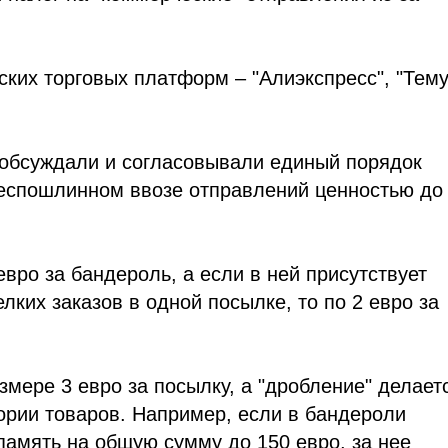
йских торговых платформ – "Алиэкспресс", "Тему
обсуждали и согласовывали единый порядок
еспошлинном ввозе отправлений ценностью до
вро за бандероль, а если в ней присутствует
елких заказов в одной посылке, то по 2 евро за
мере 3 евро за посылку, а "дробление" делает
гории товаров. Например, если в бандероли
амять на общую сумму до 150 евро, за нее