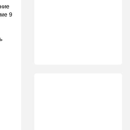
США меняет баланс сил
шние
мме 9
14:18
Мнения
"Это ваше туда-сюда
страшно раздражает"
ь
14:06
Транспорт
Что изменилось в аэропорту
Бен-Гурион после войны:
новые правила,
безопасность и советы
пассажирам
13:58
Здоровье
Какие продукты помогают
легче переносить стресс:
что выяснили ученые
13:47
Ближний Восток
Турция все ближе подходит
к опасной черте в
отношениях с Израилем: