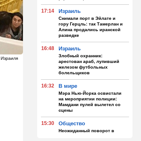
17:14
Израиль
Снимали порт в Эйлате и
гору Герцль: так Тамерлан и
Алина продались иранской
разведке
16:48
Израиль
Злобный охранник:
 Израиля
арестован араб, лупивший
железом футбольных
болельщиков
16:32
В мире
Мэра Нью-Йорка освистали
на мероприятии полиции:
Мамдани пулей вылетел со
сцены
15:30
Общество
Неожиданный поворот в
деле пропавшего парня из