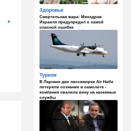
09:57
Технологии
Здоровье
Важнейший совет
экспертов: это может спасти
Смертельная жара: Минздрав
вас и вашу семью от
Израиля предупредил о самой
стремительно
опасной ошибке
распространяющейся
угрозы
09:49
Мнения
Найдено некоторое решение
09:46
Новости Украины
Туризм
605 дронов за ночь: в
Ярославле горит НПЗ,
В Ларнаке две пассажирки Air Haifa
пожары в Тверской и
потеряли сознание в самолете -
Курской областях
компания свалила вину на наземные
службы
09:15
В мире
Муравейник без самцов и
рабочих: ученые нашли
"общество одних королев"