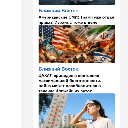
Ближний Восток
11:49
Общество
Американские СМИ: Трамп уже отдал
11 лет в бегах: в Бен-
приказ, Израиль тоже в деле
Гурионе арестован педофил,
орудовавший в Хайфе,
Крайот и Кирьят-Шмоне
11:35
Израиль
США и Израиль могут
перейти к беспрецедентному
оборонному партнерству
Ближний Восток
11:03
Общество
ЦАХАЛ приведен в состояние
Найдено сильно
максимальной боеготовности:
разложившееся тело:
война может возобновиться в
поиски 23-летнего парня
течение ближайших суток
приняли трагический оборот
10:32
Деньги
Где самые дешевые
продукты онлайн