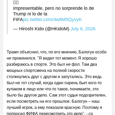
🤦‍♂️
Impresentable, pero no sorprende lo de
Trump ni lo de la
FIFA
pic.twitter.com/4w8M5QyvyK
— Hiroshi Kido (@HKidoM)
July 6, 2026
Трамп об
ъяснил, что, по его мнению, Балогун особо
не провинился. "Я видел тот момент. Я хорошо
разбираюсь в спорте. Это был не фол. Там
два
мощных спортсмена на полной скорости
столкнулись друг с другом и запутались.
Это ведь
был не тот случай, когда один парень бьет кого-то
кулаком в лицо или что-то такое, понимаете, это
было бы другое дело. Сам
этот судья подозрителен,
если посмотреть на его прошлое. Балогун – наш
лучший игрок, а ему показали красную. Поэтому я
попросил ФИФА пересмотреть это дело", - со