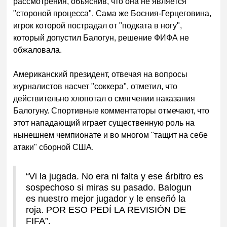
рассмотрения, объяснив, что она не является
"стороной процесса". Сама же Босния-Герцеговина,
игрок которой пострадал от "подката в ногу",
который допустил Балогун, решение ФИФА не
обжаловала.
Американский президент, отвечая на вопросы
журналистов насчет "соккера", отметил, что
действительно хлопотал о смягчении наказания
Балогуну. Спортивные комментаторы отмечают, что
этот нападающий играет существенную роль на
нынешнем чемпионате и во многом "тащит на себе
ата
ки" сборной США.
“Vi la jugada. No era ni falta y ese árbitro es
sospechoso si miras su pasado. Balogun
es nuestro mejor jugador y le enseñó la
roja. POR ESO PEDÍ LA REVISIÓN DE
FIFA”.