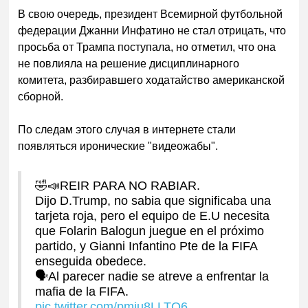
В свою очер
едь, президент Всемирной футбольной
федерации Джанни Инфатино не стал отрицать, что
просьба от Трампа поступала, но отметил, что она
не повлияла на решение дисциплинарного
комитета, разбиравшего ходатайство американской
сборной.
По следам этого случ
ая в интернете стали
появляться иронические "видеожабы".
🤣📣REIR PARA NO RABIAR.
Dijo D.Trump, no sabia que significaba una
tarjeta roja, pero el equipo de E.U necesita
que Folarin Balogun juegue en el próximo
partido, y Gianni Infantino Pte de la FIFA
enseguida obedece.
🗣Al parecer nadie se atreve a enfrentar la
mafia de la FIFA.
pic.twitter.com/pmju8LLTO6