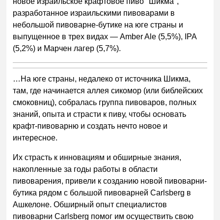
новое израильское крафтовое пиво "Шикма",
разработанное израильскими пивоварами в
небольшой пивоварне-бутике на юге страны и
выпущенное в трех видах — Amber Ale (5,5%), IPA
(5,2%) и Марчен лагер (5,7%).
…На юге страны, недалеко от источника Шикма,
там, где начинается аллея сикомор (или библейских
смоковниц), собралась группа пивоваров, полных
знаний, опыта и страсти к пиву, чтобы основать
крафт-пивоварню и создать нечто новое и
интересное.
Их страсть к инновациям и обширные знания,
накопленные за годы работы в области
пивоварения, привели к созданию новой пивоварни-
бутика рядом с большой пивоварней Carlsberg в
Ашкелоне. Обширный опыт специалистов
пивоварни Carlsberg помог им осуществить свою