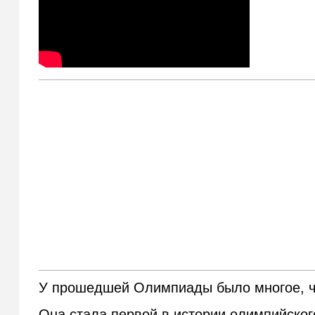
У прошедшей Олимпиады было многое, ч
Она стала первой в истории олимпийског