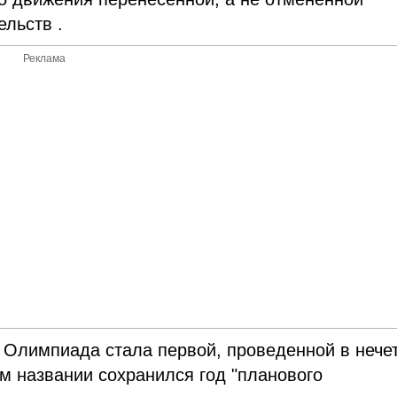
ельств .
Реклама
я Олимпиада стала первой, проведенной в нече
ом названии сохранился год "планового