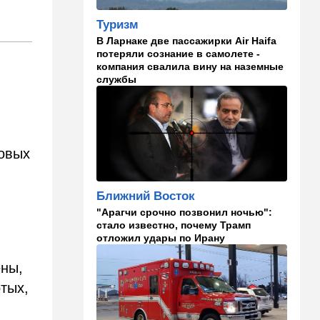
Российский след? В
Туризм
Германии предотвратили
В Ларнаке две пассажирки Air Haifa
покушение на
потеряли сознание в самолете -
производителя дронов для
компания свалила вину на наземные
Украины
службы
11:45
Израиль
Террорист "Нухбы",
участвовавший в резне 7
октября, работал в Газе
зовых
водителем грузовика
гумпомощи
11:43
В мире
Ближний Восток
К программе "спасем
"Арагчи срочно позвонил ночью":
Россию" от топливного
стало известно, почему Трамп
кризиса присоединилась
отложил удары по Ирану
еще одна страна
ены,
10:40
Израиль
тых,
В Эйлатский залив приплыл
необычный гость. ВИДЕО