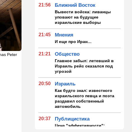
21:56
Ближний Восток
Вывести войска: ливанцы
уповают на будущие
израильские выборы
21:45
Мнения
И еще про Иран…
21:21
Общество
mas Peter
Главное забыл: летевший в
Израиль рейс оказался под
угрозой
20:50
Израиль
Как будто знал: известного
израильского певца и поэта
раздавил собственный
автомобиль
20:37
Публицистика
Цена "эффективности":
почему новые правила ПДД