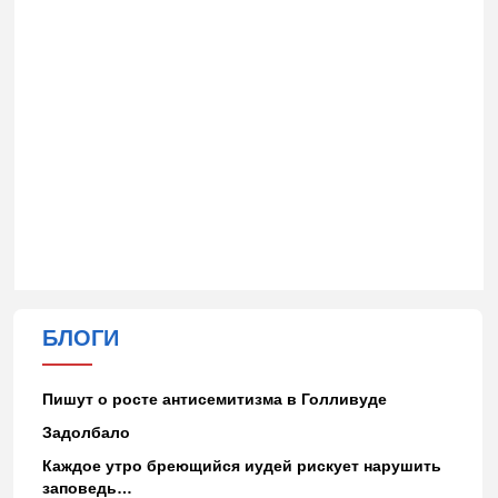
БЛОГИ
Пишут о росте антисемитизма в Голливуде
Задолбало
Каждое утро бреющийся иудей рискует нарушить
заповедь…