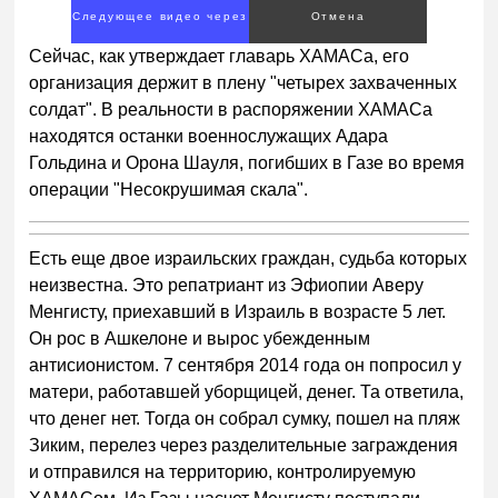
Следующее видео через
Отмена
1
Сейчас, как утверждает главарь ХАМАСа, его
организация держит в плену "четырех захваченных
солдат". В реальности в распоряжении ХАМАСа
находятся останки военнослужащих Адара
Гольдина и Орона Шауля, погибших в Газе во время
операции "Несокрушимая скала".
Есть еще двое израильских граждан, судьба которых
неизвестна. Это репатриант из Эфиопии Аверу
Менгисту, приехавший в Израиль в возрасте 5 лет.
Он рос в Ашкелоне и вырос убежденным
антисионистом. 7 сентября 2014 года он попросил у
матери, работавшей уборщицей, денег. Та ответила,
что денег нет. Тогда он собрал сумку, пошел на пляж
Зиким, перелез через разделительные заграждения
и отправился на территорию, контролируемую