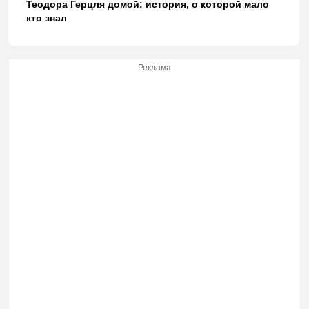
Теодора Герцля домой: история, о которой мало
кто знал
Реклама