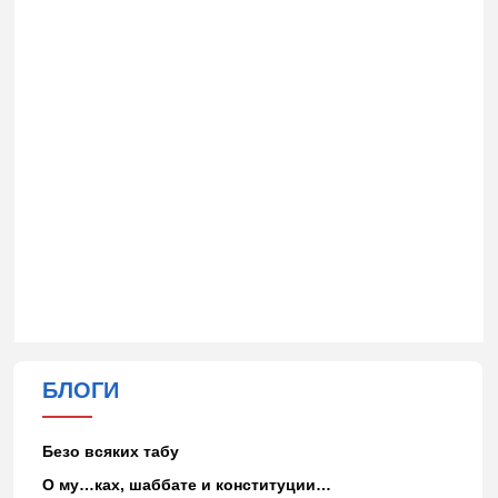
БЛОГИ
Безо всяких табу
О му…ках, шаббате и конституции…