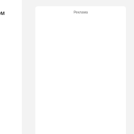
Ирану: три мусульманские
страны объединились в
ом
Реклама
"исламский НАТО"
15:25
Общество
"Общие культурные коды":
русские дети вместе с
палестинскими строят
"новую модель ООН"
14:55
Израиль
В Израиле опасаются атак
дронов изнутри страны
14:55
В мире
WSJ: загнанный в угол Путин
может испытать НАТО на
прочность
14:10
В мире
Заложники Сеуты: почему
марокканские подростки не