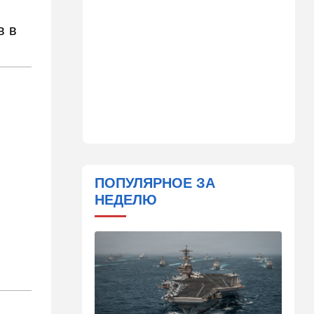
11:45
Израиль
в в
Террорист "Нухбы",
участвовавший в резне 7
октября, работал в Газе
водителем грузовика
гумпомощи
11:43
В мире
К программе "спасем
Россию" от топливного
кризиса присоединилась
еще одна страна
ПОПУЛЯРНОЕ ЗА
10:40
Израиль
НЕДЕЛЮ
В Эйлатский залив приплыл
необычный гость. ВИДЕО
10:36
Израиль
Три пожара за минуты в
Рамат-Гане: подозрение на
поджог