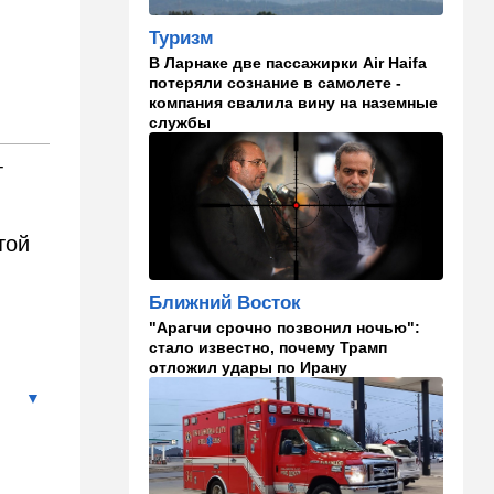
Туризм
09:00
В мире
В Ларнаке две пассажирки Air Haifa
Детали инцидента в
потеряли сознание в самолете -
аэропорту Лейпцига: чудо
компания свалила вину на наземные
спасло от чудовищного
службы
взрыва
т
08:20
В мире
Подросток открыл огонь в
школе под Бангкоком:
погибли семь человек
той
07:55
Израиль
Ближний Восток
Израиль разрабатывает
собственный малозаметный
"Арагчи срочно позвонил ночью":
боевой беспилотник нового
стало известно, почему Трамп
поколения
отложил удары по Ирану
07:50
Ближний Восток
Стоп Израилю, стоп
Америке: в Иране готовят
законопроект по Ормузу