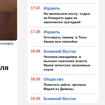
17:47
Израиль
На маленьком плоту: отдых
на Кинерете едва не
закончился трагедией
17:26
Израиль
Отставить панику: в Тель-
Авиве все спокойно
ourtoglou
16:46
Ближний Восток
Человек-невидимка: в
высших эшелонах власти
Ирана поползли тревожные
иля
слухи
16:20
Общество
Помогите найти: пропала
Мария из Димоны
15:45
Ближний Восток
В противовес Израилю и