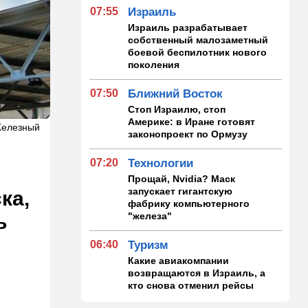
07:55
Израиль
Израиль разрабатывает
собственный малозаметный
боевой беспилотник нового
поколения
07:50
Ближний Восток
Стоп Израилю, стоп
Америке: в Иране готовят
Железный
законопроект по Ормузу
07:20
Технологии
Прощай, Nvidia? Маск
запускает гигантскую
ка,
фабрику компьютерного
"железа"
ь
06:40
Туризм
Какие авиакомпании
возвращаются в Израиль, а
кто снова отменил рейсы