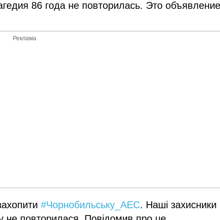
агедия 86 года не повторилась. Это объявлени
Реклама
 захопити
#Чорнобильську_АЕС
. Наші захисники
ку не повторилася. Повідомив про це