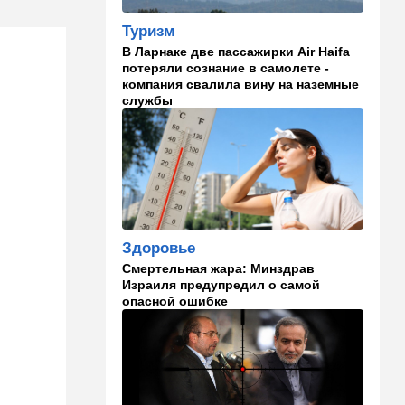
на мероприятии полиции:
Мамдани пулей вылетел со
Туризм
сцены
В Ларнаке две пассажирки Air Haifa
потеряли сознание в самолете -
15:30
Общество
компания свалила вину на наземные
службы
Неожиданный поворот в
деле пропавшего парня из
Димоны: его друзья стали
подозреваемыми
15:13
В мире
Генерал с говорящим
именем предположительно
погиб при взрыве в
Здоровье
ресторане в Москве
Смертельная жара: Минздрав
Израиля предупредил о самой
15:00
Культура
опасной ошибке
Звездное лето и водные
драконы в Израиле: куда
сходить с детьми на
каникулах
14:49
Стиль жизни