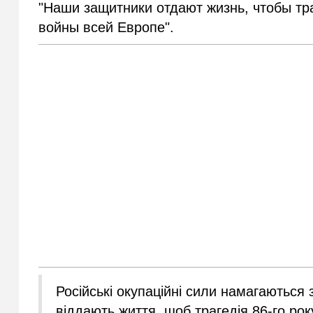
"Наши защитники отдают жизнь, чтобы тр
войны всей Европе".
Російські окупаційні сили намагаються
віддають життя, щоб трагедія 86-го ро