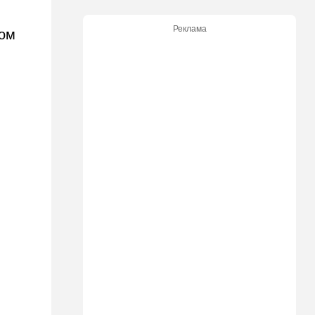
05:00
Транспорт
Кто лучше - "китайцы",
Реклама
том
"корейцы" или "японцы"?
Разбираемся
01:32
Израиль
Погода в Израиле на
пятницу, 7 августа
00:33
Израиль
12 канал: план смены власти
в Иране провалился, и
Роман Гофман меняет людей
в "Мосаде"
00:07
Израиль
Стало известно, кому
принадлежит тело,
найденное в районе Петах-
Тиквы
23:42
Общество