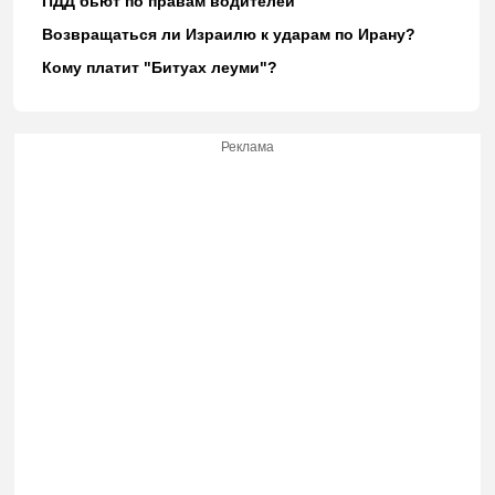
ПДД бьют по правам водителей
Возвращаться ли Израилю к ударам по Ирану?
Кому платит "Битуах леуми"?
Реклама