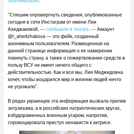
заблокирован
.
"С
пешим опровергнуть сведения, опубликованные
сегодня в сети Инстаграм от имени Лии
Ахеджаковой,
—
сообщили в театре
.
—
Аккаунт
@l_ahedzhakova — это фейк, созданный
анонимным пользователем. Размещенная на
данной странице информация о ее намерении
покинуть страну, а также о пожертвовании средств в
пользу ВСУ не имеет ничего общего с
действительностью. Как и все мы, Лия Меджидовна
хочет, чтобы воцарился мир и жизням людей ничто
не угрожало".
В рядах украинцев эта информация вызвала прилив
энтузиазма, а в российских патриотических кругах,
взбудораженных военным угаром, напротив,
спровоцировала приступ ненависти к актрисе.