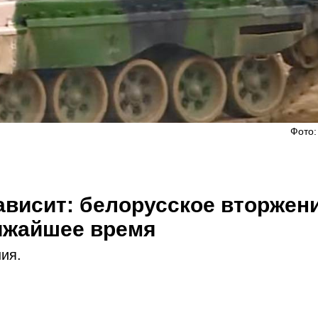
Фото:
ависит: белорусское вторжен
лижайшее время
ия.