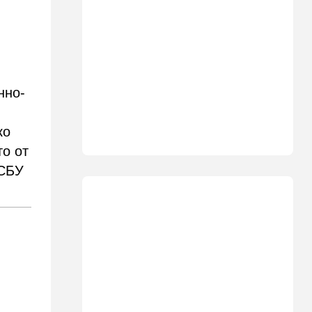
01:03
Израиль
Погода в Израиле на
четверг, 6 августа: в
некоторых районах
температура понизится
23:57
Мнения
нно-
Война на износ
23:12
Новости Украины
ко
Квартиры, ремонт и
то от
Mercedes: экс-посла
 СБУ
Украины в США
подозревают в незаконном
обогащении
22:29
Ближний Восток
МИД Ирана: По Ормузскому
проливу почти
договорились, но Израиль и
США могут сорвать
соглашение