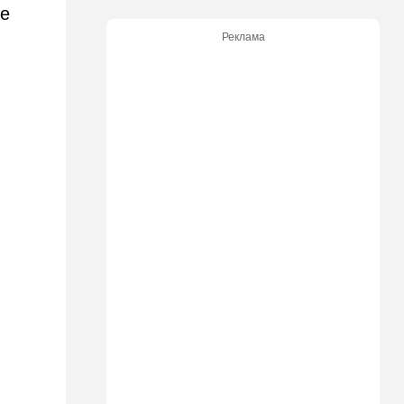
ее
09:15
В мире
Реклама
Муравейник без самцов и
рабочих: ученые нашли
"общество одних королев"
09:02
Израиль
Налог на аренду в Израиле:
что обязан знать каждый
владелец квартиры
09:01
В мире
Скандальная публикация
WP: один вопрос Трампа
поставил Хегсета в крайне
неудобное положение
01:30
Точка вкуса
Средиземноморская диета
оказалась полезна не только
для сердца