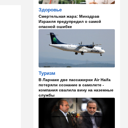
18:10
В мире
Схватилась за нож и пошла
Здоровье
резать мужчин: кровавая
Смертельная жара: Минздрав
атака в центре Лондона
Израиля предупредил о самой
опасной ошибке
17:25
Общество
"Я психиатрический" —
подозреваемый в убийстве
адвоката жалуется на
полицейских
17:18
В мире
"Кто еще это может быть,
Туризм
кроме России?" Опасный
В Ларнаке две пассажирки Air Haifa
инцидент в немецком
потеряли сознание в самолете -
аэропорту
компания свалила вину на наземные
службы
16:21
Израиль
Арнона под прицелом:
требование прекратить
финансирование
уклонистов через
муниципалитеты