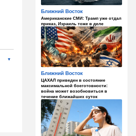
похоронили генерала
Ближний Восток
20:00
Израиль
Американские СМИ: Трамп уже отдал
Полиция открыла огонь по
приказ, Израиль тоже в деле
палестинской машине,
которая устроила опасные
ралли возле Мицпе-Иерихо
19:25
Ближний Восток
Что ни день, то новый план
по Ормузу: раскошелиться
придется Европе
Ближний Восток
ЦАХАЛ приведен в состояние
19:17
В мире
максимальной боеготовности:
"Коммунист-неудачник" -
война может возобновиться в
Трамп дал характеристику
течение ближайших суток
антиизраильскому политику
из Мичигана
18:30
Мнения
Рекорд вопреки бойкотам