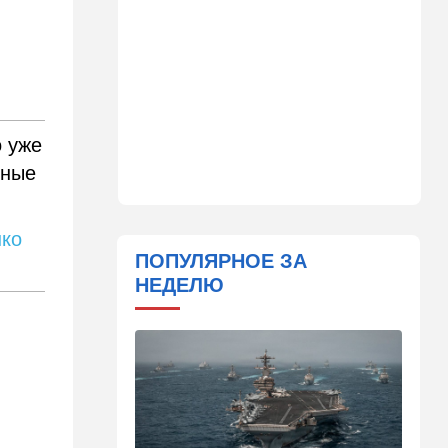
21:39
Мнения
Марокканские военные
копируют опыт израильских
коллег
21:28
Выборы в Израиле
От Нетаниягу - к Либерману:
о уже
Дан Илуз присоединился к
нные
НДИ
21:05
В мире
Грузия во тьме: столица
ко
страны парализована
ПОПУЛЯРНОЕ ЗА
НЕДЕЛЮ
20:54
Израиль
Замир побывал в Газе и
сделал заявления, которые
не понравятся в Вашингтоне
20:20
В мире
В Москве после взрыва в
ресторане Balzi Rossi тайно