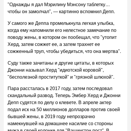
"Однажды я дал Мэрилину Мэнсону таблетку…
чтобы он замолчал", — картинно вспомнил Депп.
У самого же Деппа промелькнула легкая улыбка,
когда ему напомнили его нелестное замечание по
поводу жены, в котором он пообещал, что "утопит
Херд, затем сожжет ее, а затем трахнет ее
сожженный труп, чтобы убедиться, что она мертва".
Суду также зачитаны и другие цитаты, в которых
Джонни называл Херд "идиотской коровой",
"бесполезной проституткой" и "грязной шлюхой".
Пара рассталась в 2017 году, затем последовал
скандальный развод. Теперь Эмбер Херд и Джонни
Депп судятся по делу о клевете. В апреле актер
подал иск на 50 миллионов долларов против своей
бывшей жены, в 2019 году непрозрачно
намекнувшей на домашнее насилие со стороны
мужа в своей колонке для "Вашингтон пост". В