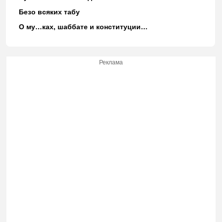
Безо всяких табу
О му…ках, шаббате и конституции…
Реклама