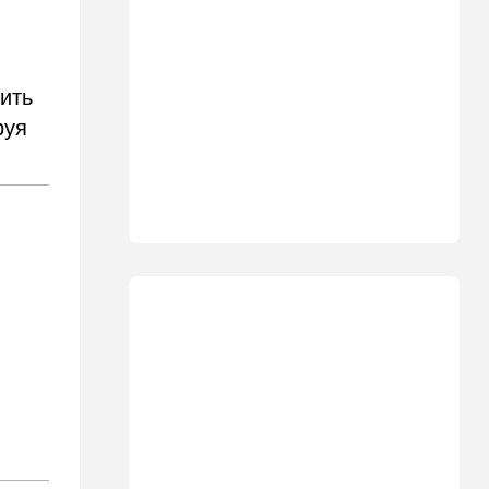
Замир побывал в Газе и
сделал заявления, которые
не понравятся в Вашингтоне
20:20
В мире
ить
В Москве после взрыва в
руя
ресторане Balzi Rossi тайно
похоронили генерала
20:00
Израиль
Полиция открыла огонь по
палестинской машине,
которая устроила опасные
ралли возле Мицпе-Иерихо
19:25
Ближний Восток
Что ни день, то новый план
по Ормузу: раскошелиться
придется Европе
19:17
В мире
"Коммунист-неудачник" -
Трамп дал характеристику