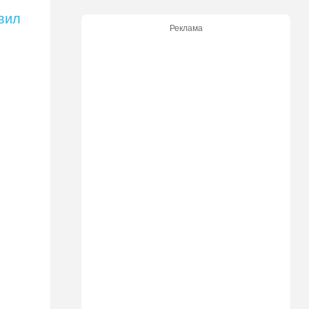
22:29
Ближний Восток
вил
МИД Ирана: По Ормузскому
Реклама
проливу почти
договорились, но Израиль и
США могут сорвать
соглашение
21:39
Мнения
Марокканские военные
копируют опыт израильских
коллег
21:28
Выборы в Израиле
От Нетаниягу - к Либерману:
Дан Илуз присоединился к
НДИ
21:05
В мире
Грузия во тьме: столица
страны парализована
20:54
Израиль