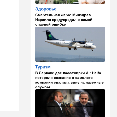
армии и героизм бойцов
Здоровье
Смертельная жара: Минздрав
15:36
В мире
Израиля предупредил о самой
Еще одно громкое
опасной ошибке
покушение в РФ:
производитель "Упырей" - в
реанимации
15:10
Здоровье
Кишечник - второй мозг
человека и дирижер
иммунной системы
Туризм
14:45
Ближний Восток
В Ларнаке две пассажирки Air Haifa
потеряли сознание в самолете -
Даже Пезешкиан психанул:
компания свалила вину на наземные
загадка Моджтабы Хаменеи
службы
становится все страннее
14:37
В мире
Теперь и Куба заговорила о
геноциде, но Израиль в
данном случае ни при чем