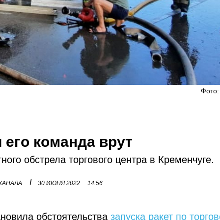
Фото:
и его команда врут
ного обстрела торгового центра в Кременчуге.
I
 КАНАЛА
30 ИЮНЯ 2022
14:56
ановила обстоятельства
запуска ракет по торго