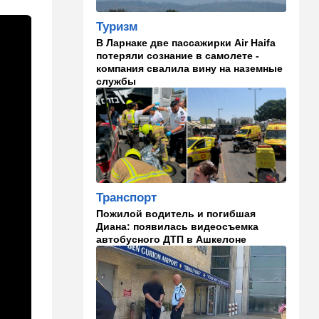
Преступная
Туризм
безответственность: в
Израиле снова забыли
В Ларнаке две пассажирки Air Haifa
ребенка в раскаленном
потеряли сознание в самолете -
автомобиле
компания свалила вину на наземные
службы
15:46
Ближний Восток
Тартус и "Хмеймим", дубль
два: российские военные
возвращаются в Сирию
15:15
Израиль
Мужество сказать: "Нет!":
Нетаниягу открыто
Транспорт
выступил против
Пожилой водитель и погибшая
инициативы Трампа
Диана: появилась видеосъемка
автобусного ДТП в Ашкелоне
14:44
Ближний Восток
Хуситы окончательно
распоясались: два мощных
удара за один день