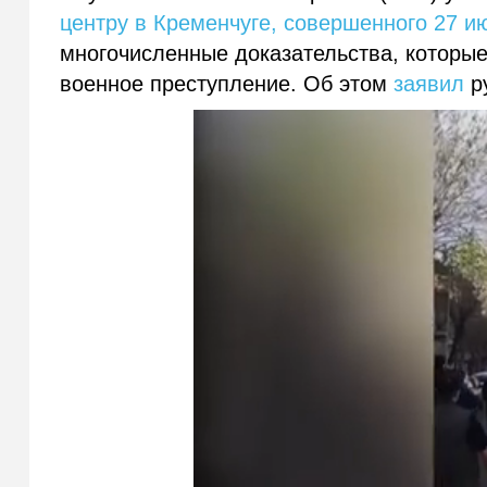
центру в Кременчуге, совершенного 27 и
многочисленные доказательства, которы
военное преступление. Об этом
заявил
р