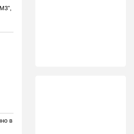
21:20
Мнения
Во что я верю?
М3",
20:20
Деньги
Главный приоритет: на
возрождение севера
выделена беспрецедентная
сумма
19:55
Здоровье
Можно ли похудеть без
диет? Что говорят
последние исследования
19:20
Недвижимость
Ключ от квартиры, где люди
служат: в Израиле
обеспечат льготным жильем
резервистов
нно в
18:34
Израиль
Агрессивный и похотливый:
фермер из Нетании держал