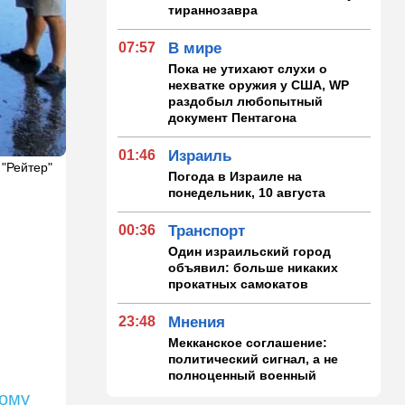
тираннозавра
07:57
В мире
Пока не утихают слухи о
нехватке оружия у США, WP
раздобыл любопытный
документ Пентагона
01:46
Израиль
 "Рейтер"
Погода в Израиле на
понедельник, 10 августа
00:36
Транспорт
Один израильский город
объявил: больше никаких
прокатных самокатов
23:48
Мнения
Мекканское соглашение:
политический сигнал, а не
полноценный военный
альян
вому