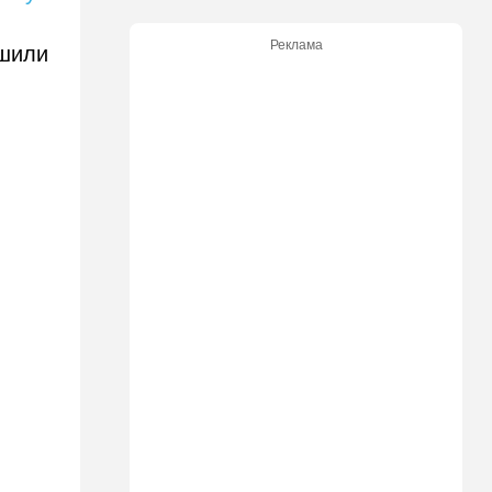
23:26
В мире
Реклама
ршили
В США подняли по тревоге
истребители над гольф-
клубом Трампа
22:54
Транспорт
Сбил и уехал: один
"кадимец" задавил другого,
и сам не заметил как
22:20
Израиль
"Половая связь" по
переписке: полиция
опубликовала странное
заявление
21:36
В мире
"Это как шахматы": Трамп
объяснил, что происходит с
Ираном