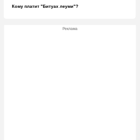
Кому платит "Битуах леуми"?
Реклама