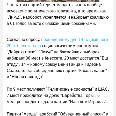
Часть этих партий теряет мандаты, часть вообще
исчезает с политического горизонта, в то время как
"Ликуд", наоборот, укрепляется и набирает коалицию
в 61 голос вместе с ближайшими союзниками.
Согласно опросу,
проведенному для 14-го (бывшего
20-го) телеканала
социологическим институтом
"Дайрект плюс", "Ликуд" на ближайших выборах
набирает 36 мест в Кнессете. 20 мест достается "Еш
атиду", 14 – новому союзу Бени Ганца и Гидеона
Саара, то есть объединению партий "Кахоль лаван"
и "Новая надежда".
По 9 мест получают "Религиозные сионисты" и ШАС.
7 мест приходится на долю "Еврейства Торы", 6
мест респонденты дали партии "Наш дом Израиль".
Партии "Авода", арабский "Объединенный список" и