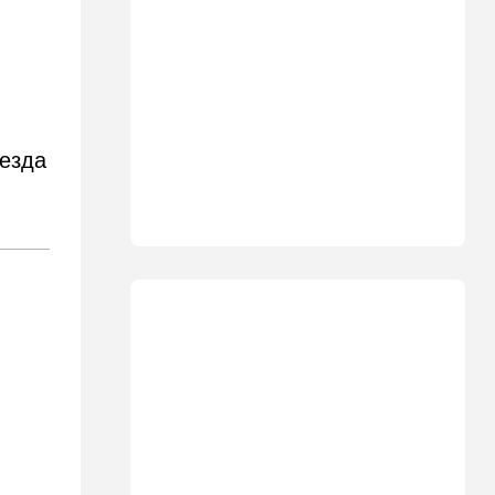
15:30
Общество
Неожиданный поворот в
деле пропавшего парня из
Димоны: его друзья стали
подозреваемыми
15:13
В мире
ыезда
Генерал с говорящим
именем предположительно
погиб при взрыве в
ресторане в Москве
15:00
Культура
Звездное лето и водные
драконы в Израиле: куда
сходить с детьми на
каникулах
14:49
Стиль жизни
Спор, которому нет конца:
кто умнее - кошки или
собаки? Ученые дали ответ