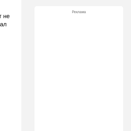
17:48
Здоровье
Впервые в этом году:
Реклама
пенсионер скончался из-за
т не
укуса комара
зал
17:14
Израиль
Снимали порт в Эйлате и
гору Герцль: так Тамерлан и
Алина продались иранской
разведке
16:48
Израиль
Злобный охранник:
арестован араб, лупивший
железом футбольных
болельщиков
16:32
В мире
Мэра Нью-Йорка освистали
на мероприятии полиции:
Мамдани пулей вылетел со
сцены