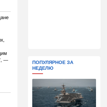
14:41
Ближний Восток
Россия и Китай усиливают
поддержку Ирана: война с
дане
США меняет баланс сил
14:18
Мнения
"Это ваше туда-сюда
х,
страшно раздражает"
14:06
Транспорт
дим
Что изменилось в аэропорту
", —
Бен-Гурион после войны:
ПОПУЛЯРНОЕ ЗА
новые правила,
НЕДЕЛЮ
безопасность и советы
пассажирам
13:58
Здоровье
Какие продукты помогают
легче переносить стресс:
что выяснили ученые