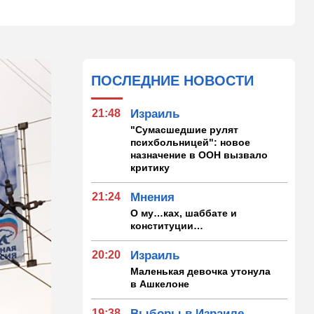
ПОСЛЕДНИЕ НОВОСТИ
21:48
Израиль
"Сумасшедшие рулят
психбольницей": новое
назначение в ООН вызвало
критику
21:24
Мнения
О му…ках, шаббате и
конституции…
20:20
Израиль
Маленькая девочка утонула
в Ашкелоне
19:38
Выборы в Израиле