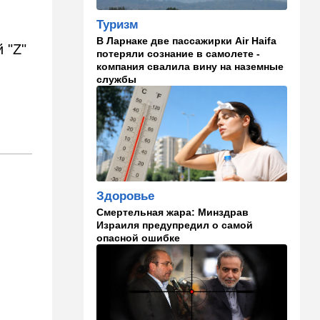
Иранский режим получил
Туризм
удар по самолюбию -
публично, от женщин, из
В Ларнаке две пассажирки Air Haifa
 "Z"
Австралии
потеряли сознание в самолете -
компания свалила вину на наземные
службы
11:49
Общество
11 лет в бегах: в Бен-
Гурионе арестован педофил,
орудовавший в Хайфе,
Крайот и Кирьят-Шмоне
11:35
Израиль
США и Израиль могут
Здоровье
перейти к беспрецедентному
оборонному партнерству
Смертельная жара: Минздрав
Израиля предупредил о самой
11:03
Общество
опасной ошибке
Найдено сильно
разложившееся тело:
поиски 23-летнего парня
приняли трагический оборот