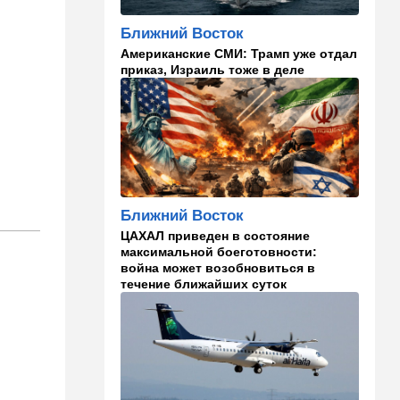
13:47
Ближний Восток
Турция все ближе подходит
Ближний Восток
к опасной черте в
Американские СМИ: Трамп уже отдал
отношениях с Израилем:
приказ, Израиль тоже в деле
провокационное заявление
13:45
В мире
Помидоры научились
предупреждать соседей об
опасном вирусе
13:22
Стиль жизни
Ближний Восток
Что действительно помогает
пережить израильскую
ЦАХАЛ приведен в состояние
жару, а что является мифом.
максимальной боеготовности:
Разбираемся
война может возобновиться в
течение ближайших суток
12:52
Израиль
США суют Израилю палки в
м
колеса после гибели
военных в Ливане
12:46
Спорт