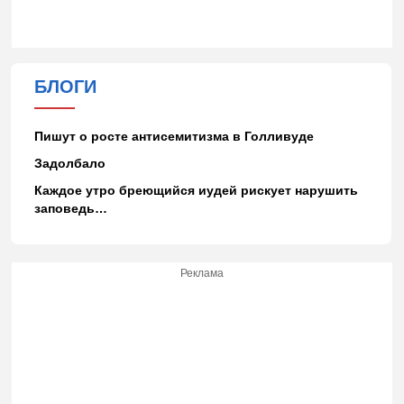
БЛОГИ
Пишут о росте антисемитизма в Голливуде
Задолбало
Каждое утро бреющийся иудей рискует нарушить
заповедь…
Реклама