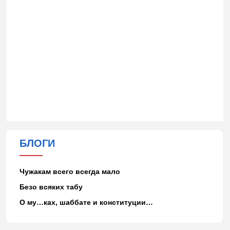
БЛОГИ
Чужакам всего всегда мало
Безо всяких табу
О му…ках, шаббате и конституции…