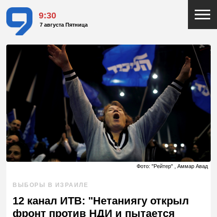
9:30
7 августа Пятница
Фото: "Рейтер" , Аммар Авад
ВЫБОРЫ В ИЗРАИЛЕ
12 канал ИТВ: "Нетаниягу открыл
фронт против НДИ и пытается