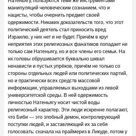
Натеньягу, пользуются теми же инструментами
манипуляций человеческим сознанием, что и
нацисты, чтобы очернить предмет своей
одержимости. Никаких доказательств того, что этот
политический деятель стал приносить вред
Израилю, у них нет и не будет. Причём в круг
неприятия этих религиозных фанатиков попадает не
только сам Натеньягу, но и все члены его семьи. На
их головы обрушивается буквально шквал
ненависти и пустых упрёков, причём не только со
стороны отдельных людей или политических партий,
но и практически всех средств массовой
информации, управляемых выходцами из левой
университетской среды. В ней одержимость
личностью Натеньягу носит чистой воды
религиозный характер. Эти люди искренне полагают,
что Биби — это злобный демон, контролирующий
поступки людей, и заставляющий их за себя
голосовать: сначала на праймериз в Ликуде, потом у