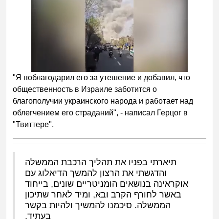
"Я поблагодарил его за утешение и добавил, что
общественность в Израиле заботится о
благополучии украинского народа и работает над
облегчением его страданий", - написал Герцог в
"Твиттере".
תיארתי בפניו את תהליך הרכבת הממשלה
והדגשתי את הרצון להמשך הדיאלוג עם
אוקראינה בנושאים הומניטריים שונים, בייחוד
באשר לחורף הקרב ובא, ומיד לאחר שתיכון
הממשלה. סיכמנו להמשיך ולהיות בקשר
בעתיד.