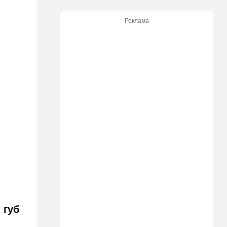
13:45
В мире
Реклама
Помидоры научились
предупреждать соседей об
опасном вирусе
13:22
Стиль жизни
Что действительно помогает
пережить израильскую
жару, а что является мифом.
Разбираемся
12:52
Израиль
США суют Израилю палки в
колеса после гибели
военных в Ливане
12:46
Спорт
Иранский режим получил
удар по самолюбию -
публично, от женщин, из
 губ
Австралии