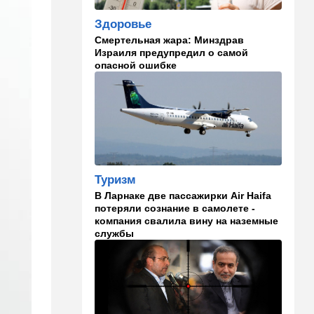
Здоровье
23:12
Новости Украины
Смертельная жара: Минздрав
Квартиры, ремонт и
Израиля предупредил о самой
Mercedes: экс-посла
опасной ошибке
Украины в США
подозревают в незаконном
обогащении
22:29
Ближний Восток
МИД Ирана: По Ормузскому
проливу почти
договорились, но Израиль и
Туризм
США могут сорвать
соглашение
В Ларнаке две пассажирки Air Haifa
потеряли сознание в самолете -
21:39
Мнения
компания свалила вину на наземные
службы
Марокканские военные
копируют опыт израильских
коллег
21:28
Выборы в Израиле
От Нетаниягу - к Либерману: