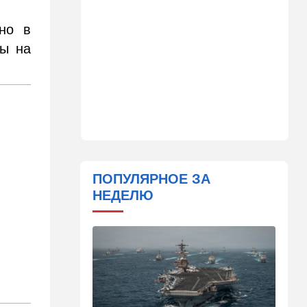
Важнейший совет
экспертов: это может спасти
нно в
вас и вашу семью от
ны на
стремительно
распространяющейся
угрозы
09:49
Мнения
Найдено некоторое решение
09:46
Новости Украины
605 дронов за ночь: в
Ярославле горит НПЗ,
ПОПУЛЯРНОЕ ЗА
пожары в Тверской и
НЕДЕЛЮ
Курской областях
09:15
В мире
Муравейник без самцов и
рабочих: ученые нашли
"общество одних королев"
09:02
Недвижимость