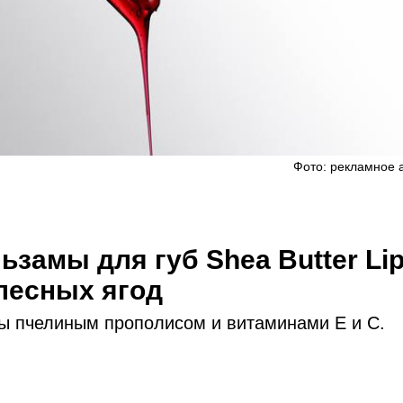
Фото: рекламное 
ьзамы для губ Shea Butter Li
 лесных ягод
ы пчелиным прополисом и витаминами Е и С.