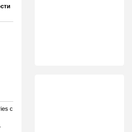
11:49
Общество
ости
11 лет в бегах: в Бен-
Гурионе арестован педофил,
орудовавший в Хайфе,
Крайот и Кирьят-Шмоне
11:35
Израиль
США и Израиль могут
перейти к беспрецедентному
оборонному партнерству
11:03
Общество
Найдено сильно
разложившееся тело:
поиски 23-летнего парня
приняли трагический оборот
10:32
Деньги
ies с
Где самые дешевые
продукты онлайн
.
09:57
Технологии