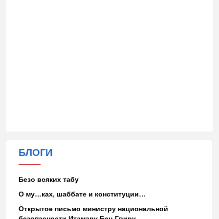
БЛОГИ
Безо всяких табу
О му…ках, шаббате и конституции…
Открытое письмо министру национальной
безопасности Итамару Бен-Гвиру