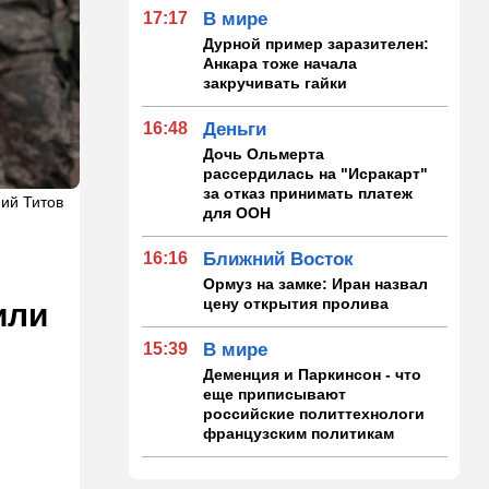
17:17
В мире
Дурной пример заразителен:
Анкара тоже начала
закручивать гайки
16:48
Деньги
Дочь Ольмерта
рассердилась на "Исракарт"
за отказ принимать платеж
ний Титов
для ООН
16:16
Ближний Восток
Ормуз на замке: Иран назвал
цену открытия пролива
или
15:39
В мире
Деменция и Паркинсон - что
еще приписывают
российские политтехнологи
французским политикам
15:30
Общество