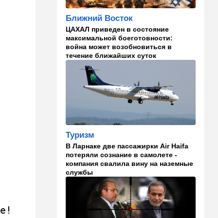
погибшие
Ближний Восток
08:45
Ближний Восток
ЦАХАЛ приведен в состояние
Дружить против Израиля:
максимальной боеготовности:
Иран просится в мекканский
война может возобновиться в
союз
течение ближайших суток
08:18
В мире
CNN: генерал Кейн ищет
способ выйти из войны с
Ираном
00:32
Израиль
Погода в Израиле на
Туризм
субботу, 8 августа
В Ларнаке две пассажирки Air Haifa
потеряли сознание в самолете -
23:57
Мнения
компания свалила вину на наземные
и
службы
Страсть к творчеству
23:20
В мире
"Нью-Йорк таймс"
ее!
опубликовал новый поклеп