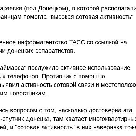
акеевке (под Донецком), в которой располагал
аинцам помогла "высокая сотовая активность"
енное информагентство ТАСС со ссылкой на
и донецких сепаратистов.
Хаймарса" послужило активное использование
х телефонов. Противник с помощью
выявил активность сотовой связи и местополож
ким новостникам.
сь вопросом о том, насколько достоверна эта
-спутник Донецка, там хватает многоквартирны
й, и "сотовая активность" в них наверняка тож