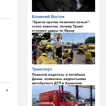
на Израиль, рассердив
генконсула
Ближний Восток
22:52
В мире
"Арагчи срочно позвонил ночью":
И грянул Грэм: Сенат США
стало известно, почему Трамп
одобрил ужесточение
отложил удары по Ирану
санкций против России и
Ирана
22:33
Транспорт
Почему Израиль до сих пор
не решил проблему пробок,
несмотря на вложенные
миллиарды
Транспорт
21:56
Ближний Восток
Пожилой водитель и погибшая
Вывести войска: ливанцы
Диана: появилась видеосъемка
уповают на будущие
автобусного ДТП в Ашкелоне
израильские выборы
21:45
Мнения
И еще про Иран…