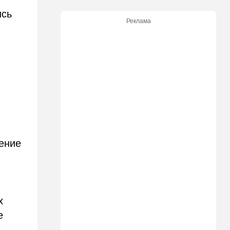
"Веселый молочник"
ись
больше не смеется:
Реклама
американский фермер-мем в
шоке
14:35
Израиль
И снова труп - возле
Реховота нашли тело
мужчины
14:15
В мире
Новый удар по Японии: за
землетрясением юг страны
накрыл "Дельфин"
ение
14:15
Мнения
Мы проиграли, но в
хорошей компании…
х
14:08
В мире
е
Неизвестный дрон залетел в
Болгарию - премьер-