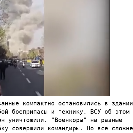
ванные компактно остановились в здани
бой боеприпасы и технику. ВСУ об этом
он уничтожили. "Военкоры" на разные
бку совершили командиры. Но все сложн