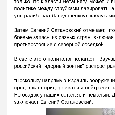
только что к власти Нетаниягу, может, и
политике между струйками лавировать, 
ультралиберал Лапид щелкнул каблуками 
Затем Евгений Сатановский отмечает, ч
боевые запасы из разных стран, включая
противостояние с северной соседкой.
В свете этого политолог полагает: "Звуч
российский "ядерный зонтик" распростра
"Поскольку напрямую Израиль вооружения
продолжает придерживаться нейтралитета
Но осадок у наших остался, и немалый. Д
заключает Евгений Сатановский.