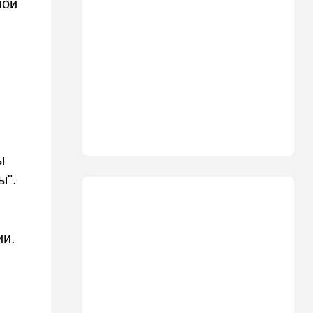
ной
18:27
Мнения
Открытое письмо министру
национальной безопасности
Итамару Бен-Гвиру
18:00
Транспорт
Реформа общественного
транспорта в Израиле: что
изменится для пассажиров
автобусов и поездов
ы
17:48
Здоровье
ы".
Впервые в этом году:
пенсионер скончался из-за
укуса комара
17:14
Израиль
ии.
Снимали порт в Эйлате и
гору Герцль: так Тамерлан и
Алина продались иранской
разведке