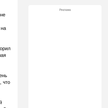
критику
Реклама
21:24
Мнения
ыне
О му…ках, шаббате и
конституции…
 на
20:20
Израиль
Маленькая девочка утонула
в Ашкелоне
корил
19:38
Выборы в Израиле
шая
"Голосовать не за кого":
Эрдан и Эдельштейн
создали новую партию
ень
18:42
В мире
, что
Дело пошло: в Газе строят
базу для африканских
солдат, две дружественных
Израилю страны готовы
отправить контингент
й