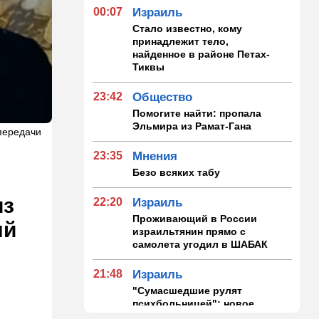
00:07
Израиль
Стало известно, кому
принадлежит тело,
найденное в районе Петах-
Тиквы
23:42
Общество
Помогите найти: пропала
Эльмира из Рамат-Гана
передачи
23:35
Мнения
Безо всяких табу
из
22:20
Израиль
Проживающий в России
ый
израильтянин прямо с
самолета угодил в ШАБАК
21:48
Израиль
"Сумасшедшие рулят
психбольницей": новое
назначение в ООН вызвало