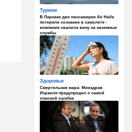
Что изменилось в аэропорту
Бен-Гурион после войны:
Туризм
новые правила,
В Ларнаке две пассажирки Air Haifa
безопасность и советы
потеряли сознание в самолете -
пассажирам
компания свалила вину на наземные
службы
13:58
Здоровье
Какие продукты помогают
легче переносить стресс:
что выяснили ученые
13:47
Ближний Восток
Турция все ближе подходит
к опасной черте в
Здоровье
отношениях с Израилем:
Смертельная жара: Минздрав
провокационное заявление
Израиля предупредил о самой
опасной ошибке
13:45
В мире
Помидоры научились
предупреждать соседей об
опасном вирусе
13:22
Стиль жизни