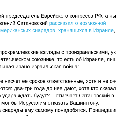
й председатель Еврейского конгресса РФ, а н
Евгений Сатановский
рассказал о возможной
американских снарядов, хранящихся в Израиле
,
рокремлевские взгляды с произраильскими, у
ратегическом союзнике, то есть об Израиле, ли
льшая ирано-израильская война".
 насчет ее сроков ответственные, хотя и не оч
ся: два-три года до нее дают, хотя кто сказал
 удара ждать будут? – отмечает Сатановский в
, мог бы Иерусалим отказать Вашингтону,
тра снаряды ему самому понадобятся. Пришедши