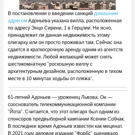
В постановлении о введении санкций
домашним
адресом
Адоньева указана вилла, расположенная
по адресу Энцо Сирени, 1 в Герцлии. Не ясно,
принадлежит ли данная недвижимость этому
олигарху или он просто проживал там. Сейчас она
сдается в краткосрочную аренду одним из агентств
недвижимости. Любой желающий может снять
шестикомнатную "роскошную виллу с
архитектурным дизайном, расположенную в тихом
месте в 10 минутах ходьбы от пляжа".
61-летний Адоньев — уроженец Львова. Он —
сооснователь телекоммуникационной компании
"Йота". Считается, что этот олигарх был одним из
спонсоров предвыборной кампании Ксении Собчак.
В последнее время Адоньев известен как меценат.
В 2021 году деловое издание "Форбс" оценивало