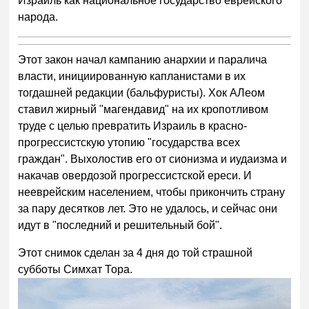
Израиль как национальное государство еврейского
народа.
Этот закон начал кампанию анархии и паралича
власти, инициированную капланистами в их
тогдашней редакции (бальфуристы). Хок АЛеом
ставил жирный "магендавид" на их кропотливом
труде с целью превратить Израиль в красно-
прогрессистскую утопию "государства всех
граждан". Выхолостив его от сионизма и иудаизма и
накачав овердозой прогрессистской ереси. И
нееврейским населением, чтобы прикончить страну
за пару десятков лет. Это не удалось, и сейчас они
идут в "последний и решительный бой".
Этот снимок сделан за 4 дня до той страшной
субботы Симхат Тора.