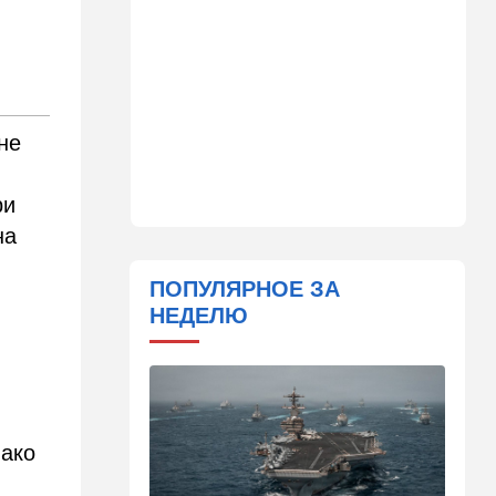
16:32
В мире
Мэра Нью-Йорка освистали
на мероприятии полиции:
Мамдани пулей вылетел со
сцены
не
15:30
Общество
Неожиданный поворот в
деле пропавшего парня из
ри
Димоны: его друзья стали
на
подозреваемыми
ПОПУЛЯРНОЕ ЗА
15:13
В мире
НЕДЕЛЮ
Генерал с говорящим
именем предположительно
погиб при взрыве в
ресторане в Москве
15:00
Культура
Звездное лето и водные
нако
драконы в Израиле: куда
сходить с детьми на