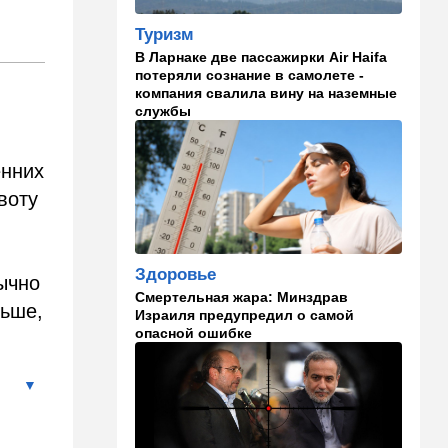
13:58
Здоровье
Туризм
Какие продукты помогают
В Ларнаке две пассажирки Air Haifa
легче переносить стресс:
потеряли сознание в самолете -
что выяснили ученые
компания свалила вину на наземные
службы
13:47
Ближний Восток
Турция все ближе подходит
к опасной черте в
енних
отношениях с Израилем:
воту
провокационное заявление
13:45
В мире
Помидоры научились
Здоровье
ычно
предупреждать соседей об
Смертельная жара: Минздрав
опасном вирусе
льше,
Израиля предупредил о самой
опасной ошибке
13:22
Стиль жизни
Что действительно помогает
пережить израильскую
жару, а что является мифом.
Разбираемся