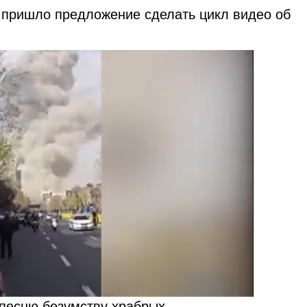
й пришло предложение сделать цикл видео об
я песню безумству храбрых…