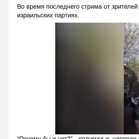
Во время последнего стрима от зрителе
израильских партиях.
“Почему бы и нет?” - подумал я, напева