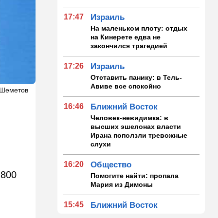
17:47
Израиль
На маленьком плоту: отдых
на Кинерете едва не
закончился трагедией
17:26
Израиль
Отставить панику: в Тель-
Авиве все спокойно
 Шеметов
16:46
Ближний Восток
Человек-невидимка: в
высших эшелонах власти
Ирана поползли тревожные
слухи
16:20
Общество
 800
Помогите найти: пропала
Мария из Димоны
15:45
Ближний Восток
В противовес Израилю и