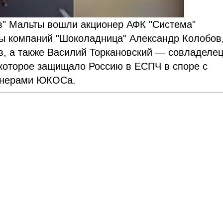
ов" Мальты вошли акционер АФК "Система"
пы компаний "Шоколадница" Александр Колобов
в, а также Василий Торкановский — совладеле
 которое защищало Россию в ЕСПЧ в споре с
ионерами ЮКОСа.