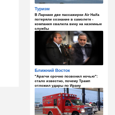
Туризм
09:00
В мире
В Ларнаке две пассажирки Air Haifa
Детали инцидента в
потеряли сознание в самолете -
аэропорту Лейпцига: чудо
компания свалила вину на наземные
спасло от чудовищного
службы
взрыва
08:20
В мире
Подросток открыл огонь в
школе под Бангкоком:
погибли семь человек
07:55
Израиль
Ближний Восток
Израиль разрабатывает
собственный малозаметный
"Арагчи срочно позвонил ночью":
боевой беспилотник нового
стало известно, почему Трамп
поколения
отложил удары по Ирану
07:50
Ближний Восток
Стоп Израилю, стоп
Америке: в Иране готовят
законопроект по Ормузу