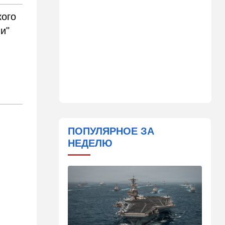
11:45
Израиль
кого
Террорист "Нухбы",
и"
участвовавший в резне 7
октября, работал в Газе
водителем грузовика
гумпомощи
11:43
В мире
К программе "спасем
Россию" от топливного
кризиса присоединилась
еще одна страна
ПОПУЛЯРНОЕ ЗА
10:40
Израиль
НЕДЕЛЮ
В Эйлатский залив приплыл
необычный гость. ВИДЕО
10:36
Израиль
Три пожара за минуты в
Рамат-Гане: подозрение на
поджог