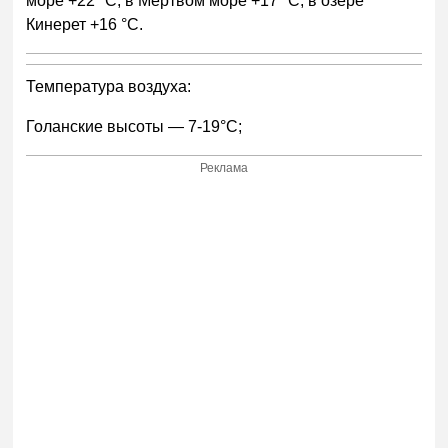
море +22 °С, в Мертвом море +17 °С, в озере
Кинерет +16 °С.
Температура воздуха:
Голанские высоты — 7-19°С;
Реклама