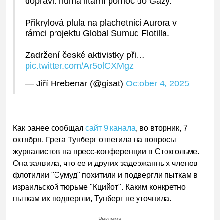
dopravit humanitární pomoc do Gazy.
Přikrylová plula na plachetnici Aurora v
rámci projektu Global Sumud Flotilla.
Zadržení české aktivistky při…
pic.twitter.com/Ar5olOXMgz
— Jiří Hrebenar (@gisat)
October 4, 2025
Как ранее сообщал
сайт 9 канала
, во вторник, 7
октября, Грета Тунберг ответила на вопросы
журналистов на пресс-конференции в Стокгольме.
Она заявила, что ее и других задержанных членов
флотилии "Сумуд" похитили и подвергли пыткам в
израильской тюрьме "Кцийот". Каким конкретно
пыткам их подвергли, Тунберг не уточнила.
Реклама