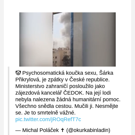
🤡 Psychosomatická koučka sexu, Šárka
Přikrylová, je zpátky v České republice.
Ministerstvo zahraničí posloužilo jako
zájezdová kancelář ČEDOK. Na její lodi
nebyla nalezena žádná humanitární pomoc.
Všechno snědla cestou. Mučili ji. Nesmějte
se. Je to smrtelně vážné.
pic.twitter.com/jROqRefT7c
— Michal Poláček ✝ (@okurkabinladin)