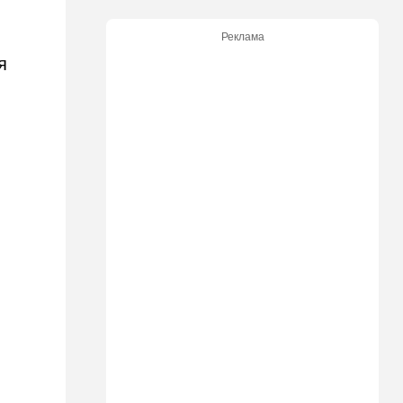
Подарок к праздникам:
американские авиалинии
Реклама
снова летят в Израиль
я
18:19
Мнения
В Японии пока не приняты
какие-либо новые решения
о ядерном оружии
18:18
Ближний Восток
Вашингтон нажал на паузу:
США настойчиво попросили
Израиль сбавить обороты в
Ливане
18:15
Культура
30 лет российско-
израильскому альманаху
еврейской культуры
17:47
Израиль
На маленьком плоту: отдых