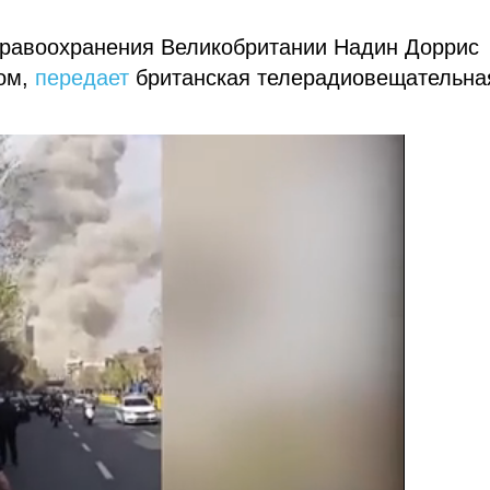
дравоохранения Великобритании Надин Доррис
сом,
передает
британская телерадиовещательна