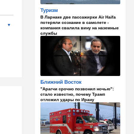
октября, работал в Газе
водителем грузовика
Туризм
гумпомощи
В Ларнаке две пассажирки Air Haifa
потеряли сознание в самолете -
11:43
В мире
компания свалила вину на наземные
службы
К программе "спасем
Россию" от топливного
кризиса присоединилась
еще одна страна
10:40
Израиль
В Эйлатский залив приплыл
необычный гость. ВИДЕО
Ближний Восток
10:36
Израиль
"Арагчи срочно позвонил ночью":
Три пожара за минуты в
стало известно, почему Трамп
Рамат-Гане: подозрение на
отложил удары по Ирану
поджог
10:23
В мире
Разрази меня гром:
участника СВО поразила