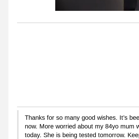
Thanks for so many good wishes. It’s been
now. More worried about my 84yo mum wh
today. She is being tested tomorrow. Ke