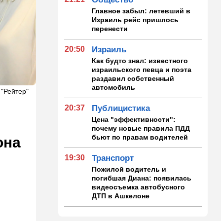
Главное забыл: летевший в
Израиль рейс пришлось
перенести
20:50
Израиль
Как будто знал: известного
израильского певца и поэта
раздавил собственный
автомобиль
 "Рейтер"
20:37
Публицистика
Цена "эффективности":
почему новые правила ПДД
бьют по правам водителей
она
19:30
Транспорт
Пожилой водитель и
погибшая Диана: появилась
видеосъемка автобусного
ДТП в Ашкелоне
18:38
Транспорт