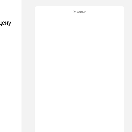
00:32
Израиль
Погода в Израиле на
Реклама
субботу, 8 августа
цену
23:57
Мнения
Страсть к творчеству
23:20
В мире
"Нью-Йорк таймс"
опубликовал новый поклеп
на Израиль, рассердив
генконсула
22:52
В мире
И грянул Грэм: Сенат США
одобрил ужесточение
санкций против России и
Ирана
22:33
Транспорт
Почему Израиль до сих пор
не решил проблему пробок,