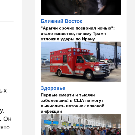
слухи
16:20
Общество
Ближний Восток
Помогите найти: пропала
"Арагчи срочно позвонил ночью":
Мария из Димоны
стало известно, почему Трамп
отложил удары по Ирану
15:45
Ближний Восток
В противовес Израилю и
Ирану: три мусульманские
страны объединились в
"исламский НАТО"
15:25
Общество
"Общие культурные коды":
Здоровье
русские дети вместе с
ных
палестинскими строят
Первые смерти и тысячи
"новую модель ООН"
заболевших: в США не могут
вычислить источник опасной
у,
инфекции
14:55
Израиль
. Он
В Израиле опасаются атак
дронов изнутри страны
нято