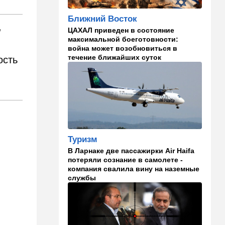
Вашингтон нажал на паузу:
США настойчиво попросили
Ближний Восток
Израиль сбавить обороты в
,
Ливане
ЦАХАЛ приведен в состояние
максимальной боеготовности:
18:15
Культура
война может возобновиться в
течение ближайших суток
ость
30 лет российско-
израильскому альманаху
еврейской культуры
17:47
Израиль
На маленьком плоту: отдых
на Кинерете едва не
закончился трагедией
Туризм
17:26
Израиль
В Ларнаке две пассажирки Air Haifa
потеряли сознание в самолете -
Отставить панику: в Тель-
компания свалила вину на наземные
Авиве все спокойно
службы
16:46
Ближний Восток
Человек-невидимка: в
высших эшелонах власти
Ирана поползли тревожные